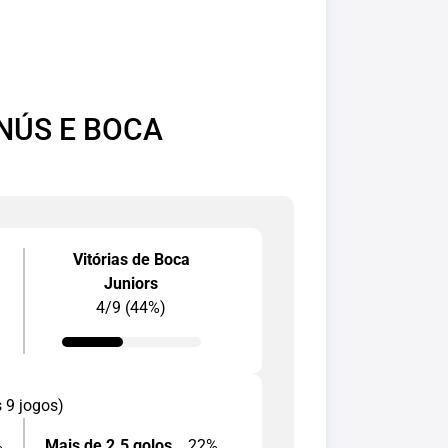
NÚS E BOCA
Vitórias de Boca
Juniors
4/9 (44%)
s 9 jogos)
%
Mais de 2.5 golos
22%