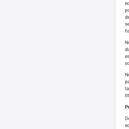
e
p
d
s
f
N
d
e
so
N
p
t
t
P
D
e