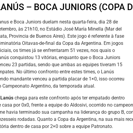
LANÚS – BOCA JUNIORS (COPA 
anus e Boca Juniors duelam nesta quarta-feira, dia 28 de
etembro, às 21h10, no Estádio José María Minella (Mar del
ata, Provincia de Buenos Aires). Este jogo é referente à fase
liminatória Oitavas-de-final da Copa da Argentina. Em jogos
iciais, os times já se enfrentaram 51 vezes, nos quais o
anús conquistou 13 vitórias, enquanto que o Boca Juniors
enceu 23 partidas, sendo que ambas as equipes tiveram 15
mpates. No último confronto entre estes times, o Lanús
endo mandante venceu a partida placar de 1×0, isso ocorreu
o Campeonato Argentino, da temporada atual.
Lanús
chega para este confronto após ter empatado dentro
e casa por 0x0, frente a equipe do Aldosivi, ocorrido no campe
ime havia terminado sua campanha na liderança do grupo B, com 
ezesseis rodadas. Quanto a Copa da Argentina, na sua mais rec
itória dentro de casa por 2×0 sobre a equipe Patronato.