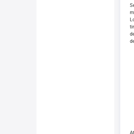
S
m
L
t
d
d
A