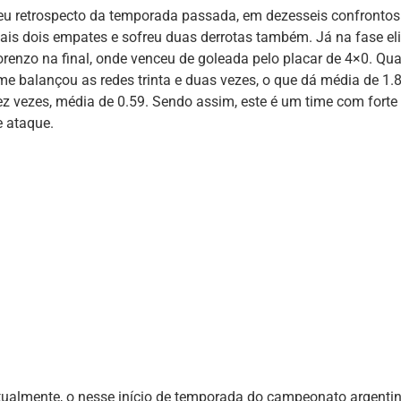
eu retrospecto da temporada passada, em dezesseis confrontos o
ais dois empates e sofreu duas derrotas também. Já na fase eli
orenzo na final, onde venceu de goleada pelo placar de 4×0. Qu
ime balançou as redes trinta e duas vezes, o que dá média de 1
ez vezes, média de 0.59. Sendo assim, este é um time com forte 
e ataque.
tualmente, o nesse início de temporada do campeonato argentin