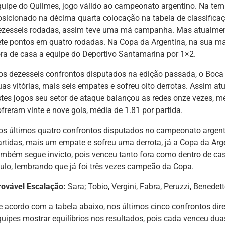
quipe do Quilmes, jogo válido ao campeonato argentino. Na temp
osicionado na décima quarta colocação na tabela de classific
ezesseis rodadas, assim teve uma má campanha. Mas atualmen
ete pontos em quatro rodadas. Na Copa da Argentina, na sua ma
ora de casa a equipe do Deportivo Santamarina por 1×2.
os dezesseis confrontos disputados na edição passada, o Boca
uas vitórias, mais seis empates e sofreu oito derrotas. Assim 
stes jogos seu setor de ataque balançou as redes onze vezes, m
freram vinte e nove gols, média de 1.81 por partida.
os últimos quatro confrontos disputados no campeonato argent
artidas, mais um empate e sofreu uma derrota, já a Copa da Arg
ambém segue invicto, pois venceu tanto fora como dentro de ca
itulo, lembrando que já foi três vezes campeão da Copa.
rovável Escalação:
Sara; Tobio, Vergini, Fabra, Peruzzi, Benedet
e acordo com a tabela abaixo, nos últimos cinco confrontos dire
quipes mostrar equilíbrios nos resultados, pois cada venceu du