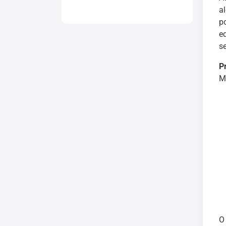
a
p
e
s
P
M