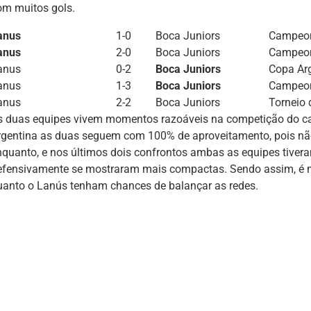
om muitos gols.
anus
1-0
Boca Juniors
Campeon
anus
2-0
Boca Juniors
Campeon
anus
0-2
Boca Juniors
Copa Ar
anus
1-3
Boca Juniors
Campeon
anus
2-2
Boca Juniors
Torneio 
s duas equipes vivem momentos razoáveis na competição do c
rgentina as duas seguem com 100% de aproveitamento, pois nã
nquanto, e nos últimos dois confrontos ambas as equipes tive
efensivamente se mostraram mais compactas. Sendo assim, é ma
uanto o Lanús tenham chances de balançar as redes.