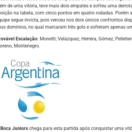
lém de uma vitória, teve mais dois empates e sofreu uma derrot
osição na tabela, com cinco pontos em quatro rodadas. Porém 
quipe segue invicta, pois venceu nos dois únicos confrontos dis
eus domínios, no qual marcaram três gols e sofreram apenas u
rovável Escalação:
Monetti; Velázquez, Herrera, Gómez, Pelletieri
oreno, Montenegro.
O
Boca Juniors
chega para esta partida após conquistar uma vitór