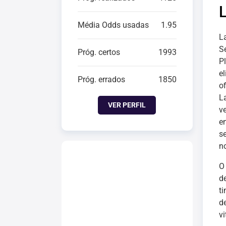
Média Odds usadas
1.95
L
S
Próg. certos
1993
Pl
e
Próg. errados
1850
of
L
VER PERFIL
v
e
s
n
O
d
t
d
v