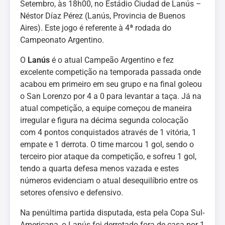
Setembro, às 18h00, no Estádio Ciudad de Lanús –
Néstor Díaz Pérez (Lanús, Provincia de Buenos
Aires). Este jogo é referente à 4ª rodada do
Campeonato Argentino.
O
Lanús
é o atual Campeão Argentino e fez
excelente competição na temporada passada onde
acabou em primeiro em seu grupo e na final goleou
o San Lorenzo por 4 a 0 para levantar a taça. Já na
atual competição, a equipe começou de maneira
irregular e figura na décima segunda colocação
com 4 pontos conquistados através de 1 vitória, 1
empate e 1 derrota. O time marcou 1 gol, sendo o
terceiro pior ataque da competição, e sofreu 1 gol,
tendo a quarta defesa menos vazada e estes
números evidenciam o atual desequilíbrio entre os
setores ofensivo e defensivo.
Na penúltima partida disputada, esta pela Copa Sul-
Americana, o Lanús foi derrotado fora de casa por 1