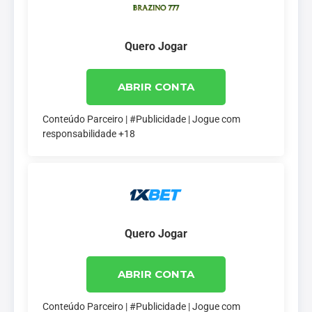
Quero Jogar
ABRIR CONTA
Conteúdo Parceiro | #Publicidade | Jogue com
responsabilidade +18
Quero Jogar
ABRIR CONTA
Conteúdo Parceiro | #Publicidade | Jogue com