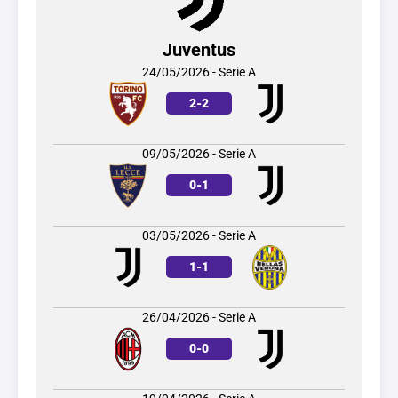
Juventus
24/05/2026 - Serie A
2
-
2
09/05/2026 - Serie A
0
-
1
03/05/2026 - Serie A
1
-
1
26/04/2026 - Serie A
0
-
0