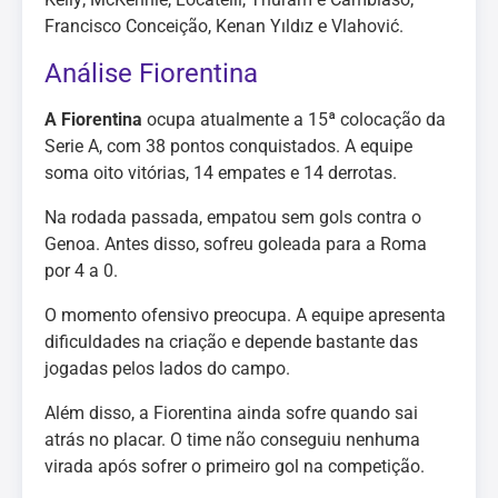
Francisco Conceição, Kenan Yıldız e Vlahović.
Análise Fiorentina
A Fiorentina
ocupa atualmente a 15ª colocação da
Serie A, com 38 pontos conquistados. A equipe
soma oito vitórias, 14 empates e 14 derrotas.
Na rodada passada, empatou sem gols contra o
Genoa. Antes disso, sofreu goleada para a Roma
por 4 a 0.
O momento ofensivo preocupa. A equipe apresenta
dificuldades na criação e depende bastante das
jogadas pelos lados do campo.
Além disso, a Fiorentina ainda sofre quando sai
atrás no placar. O time não conseguiu nenhuma
virada após sofrer o primeiro gol na competição.