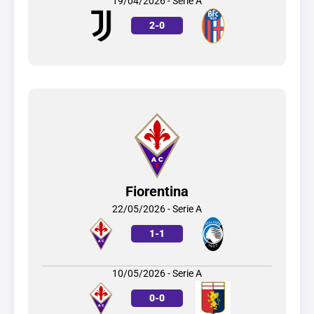
19/04/2026 - Serie A
2
-
0
Fiorentina
22/05/2026 - Serie A
1
-
1
10/05/2026 - Serie A
0
-
0