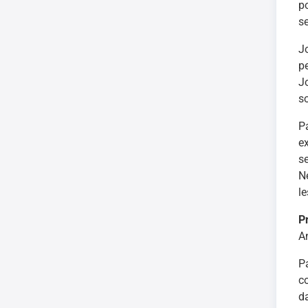
p
s
J
p
J
s
P
e
s
N
l
P
An
P
c
d