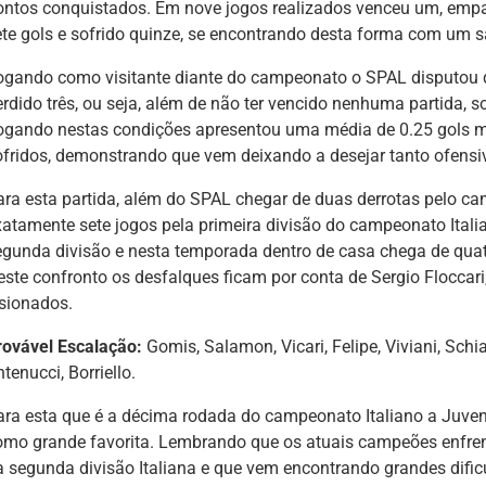
ontos conquistados. Em nove jogos realizados venceu um, empa
ete gols e sofrido quinze, se encontrando desta forma com um sa
ogando como visitante diante do campeonato o SPAL disputou 
erdido três, ou seja, além de não ter vencido nenhuma partida, 
ogando nestas condições apresentou uma média de 0.25 gols m
ofridos, demonstrando que vem deixando a desejar tanto ofens
ara esta partida, além do SPAL chegar de duas derrotas pelo ca
xatamente sete jogos pela primeira divisão do campeonato Ita
egunda divisão e nesta temporada dentro de casa chega de qua
este confronto os desfalques ficam por conta de Sergio Floccari,
esionados.
rovável Escalação:
Gomis, Salamon, Vicari, Felipe, Viviani, Schiat
tenucci, Borriello.
ara esta que é a décima rodada do campeonato Italiano a Juvent
omo grande favorita. Lembrando que os atuais campeões enfre
a segunda divisão Italiana e que vem encontrando grandes difi