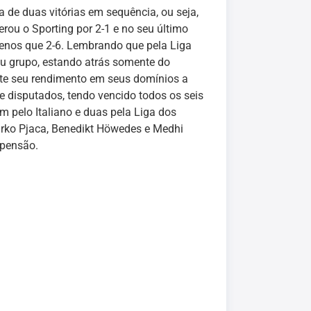
de duas vitórias em sequência, ou seja,
ou o Sporting por 2-1 e no seu último
nos que 2-6. Lembrando que pela Liga
u grupo, estando atrás somente do
te seu rendimento em seus domínios a
 disputados, tendo vencido todos os seis
m pelo Italiano e duas pela Liga dos
rko Pjaca, Benedikt Höwedes e Medhi
spensão.