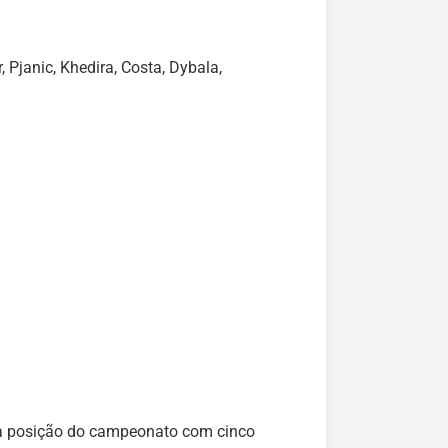
r, Pjanic, Khedira, Costa, Dybala,
a posição do campeonato com cinco