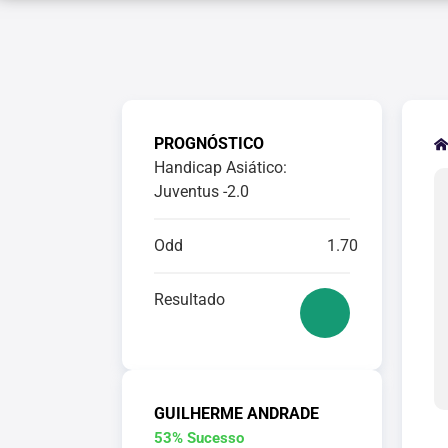
PROGNÓSTICO
Handicap Asiático:
Juventus -2.0
Odd
1.70
Resultado
GUILHERME ANDRADE
53% Sucesso