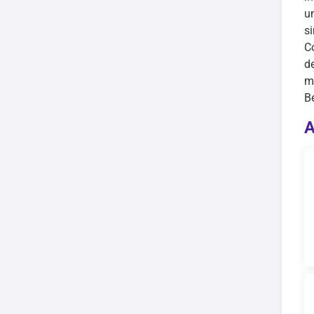
u
s
C
d
m
B
A