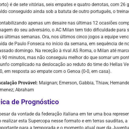
orto) é de sete vitórias, seis empates e quatro derrotas, com 26
aldo conseguido ainda sob a batuta de outro português, o trein
ontabilizando apenas um desaire nas últimas 12 ocasiões compe
magem do seu adversário, o AC Milan tem tido dificuldade para
as últimas semanas. Ora, nos últimos cinco jogos a equipe venc
aída de Paulo Fonseca no início da semana, em sequência de no
assado domingo. Na receção à rival AS Roma, o Milan até marc
s 90 minutos, mas não conseguiu melhor do que somar um ponto
riunfo complicado na deslocação ao reduto do time do Hellas V
-0, em resposta ao empate com o Genoa (0-0, em casa).
scalação Provável:
Maignan; Emerson, Gabbia, Thiaw, Hernandez;
imenez; Abraham
ica de Prognóstico
pesar da vontade da federação italiana em ter uma boa represent
o realizar esta Supercopa nesse formato e em terras sauditas, a
mportante para a temporada e o momento atual quer da Juventus