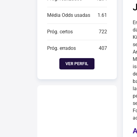
Média Odds usadas
1.61
E
d
Próg. certos
722
K
se
Próg. errados
407
Ar
M
VER PERFIL
is
d
b
l
p
s
F
a
A