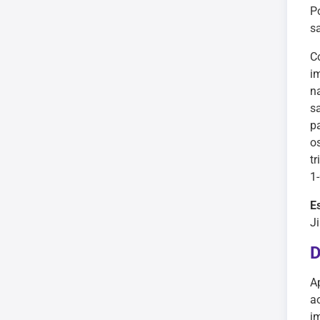
P
s
C
i
n
s
p
o
t
1
E
J
D
A
a
i