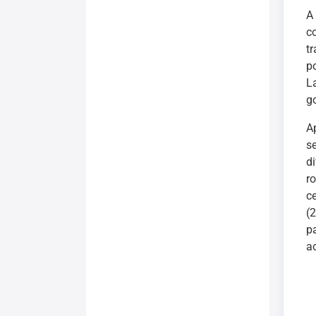
A
c
t
p
L
g
A
s
d
r
c
(2
p
ao