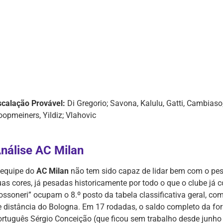
scalação Provável:
Di Gregorio; Savona, Kalulu, Gatti, Cambiaso
oopmeiners, Yildiz; Vlahovic
nálise AC Milan
 equipe do
AC Milan
não tem sido capaz de lidar bem com o pes
as cores, já pesadas historicamente por todo o que o clube já co
rossoneri” ocupam o 8.º posto da tabela classificativa geral, c
e distância do Bologna. Em 17 rodadas, o saldo completo da fo
ortuguês Sérgio Conceição (que ficou sem trabalho desde junh