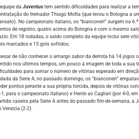
 equipe da
Juventus
tem sentido dificuldades para realizar a 
ontratação do treinador Thiago Motta (que levou o Bologna a um
ransato). No campeonato italiano, os “bianconeri” surgem na 6.ª
ontos de registro, quatro acima do Bologna e com o mesmo saldo
azio. Em 18 rodadas, o saldo completo da equipe inclui sete vitó
ols marcados e 15 gols sofridos.
pesar de não conhecer o amargo sabor da derrota há 14 jogos c
entido nos últimos tempos, um pouco à imagem de toda a sua t
ificuldades para somar o número de vitórias esperado em direção
odada da Serie A, no passado domingo, os “bianconeri” empataram
eder pontos perante a sua própria torcida, depois de vitórias co
-1, para o campeonato italiano) e frente ao Cagliari (por 4-0, e
artida caseira pela Serie A antes do passado fim-de-semana, a 
 Venezia (2-2).