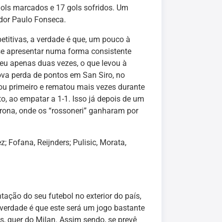
 gols marcados e 17 gols sofridos. Um
ador Paulo Fonseca.
titivas, a verdade é que, um pouco à
 se apresentar numa forma consistente
eu apenas duas vezes, o que levou à
va perda de pontos em San Siro, no
ou primeiro e rematou mais vezes durante
, ao empatar a 1-1. Isso já depois de um
erona, onde os “rossoneri” ganharam por
 Fofana, Reijnders; Pulisic, Morata,
ação do seu futebol no exterior do país,
 verdade é que este será um jogo bastante
, quer do Milan. Assim sendo, se prevê