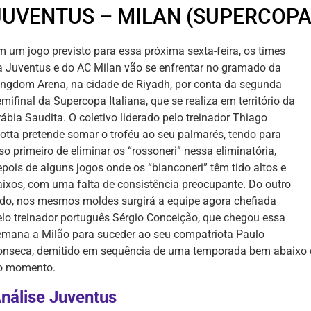
JUVENTUS – MILAN (SUPERCOPA 
m um jogo previsto para essa próxima sexta-feira, os times
a Juventus e do AC Milan vão se enfrentar no gramado da
ingdom Arena, na cidade de Riyadh, por conta da segunda
mifinal da Supercopa Italiana, que se realiza em território da
ábia Saudita. O coletivo liderado pelo treinador Thiago
otta pretende somar o troféu ao seu palmarés, tendo para
so primeiro de eliminar os “rossoneri” nessa eliminatória,
epois de alguns jogos onde os “bianconeri” têm tido altos e
aixos, com uma falta de consistência preocupante. Do outro
ado, nos mesmos moldes surgirá a equipe agora chefiada
elo treinador português Sérgio Conceição, que chegou essa
emana a Milão para suceder ao seu compatriota Paulo
onseca, demitido em sequência de uma temporada bem abaixo d
o momento.
nálise Juventus