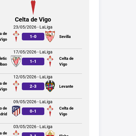
Celta de Vigo
23/05/2026 - LaLiga
a de
1
-
0
Sevilla
Vigo
17/05/2026 - LaLiga
letic
Celta de
1
-
1
lbao
Vigo
12/05/2026 - LaLiga
a de
2
-
3
Levante
Vigo
09/05/2026 - LaLiga
co de
Celta de
0
-
1
drid
Vigo
03/05/2026 - LaLiga
a de
3
-
1