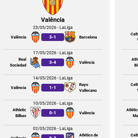
Valência
23/05/2026 - LaLiga
Celt
3
-
1
Valência
Barcelona
17/05/2026 - LaLiga
Real
Ath
3
-
4
Valência
Sociedad
Bi
14/05/2026 - LaLiga
Rayo
Celt
1
-
1
Valência
Vallecano
10/05/2026 - LaLiga
Athletic
Atléti
0
-
1
Valência
Bilbao
Ma
02/05/2026 - LaLiga
Atlético de
Celt
0
-
2