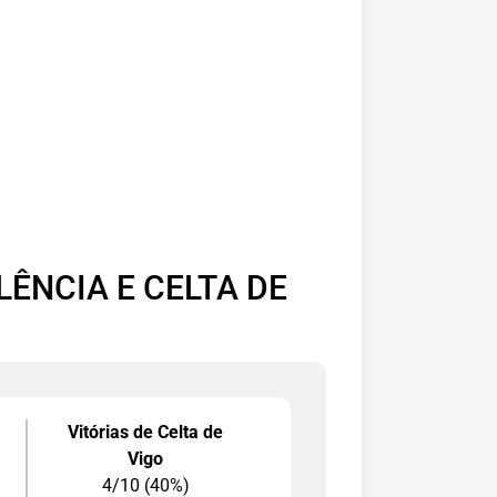
ÊNCIA E CELTA DE
Vitórias de Celta de
Vigo
4/10 (40%)