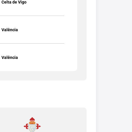
Celta de Vigo
Valência
Valência