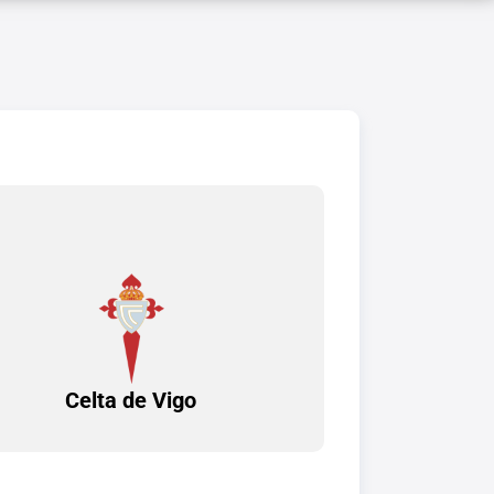
Celta de Vigo