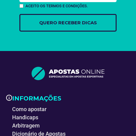
ACEITO OS TERMOS E CONDIÇÕES.
INFORMAÇÕES
Como apostar
Handicaps
Arbitragem
Dicionário de Apostas