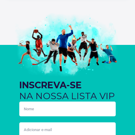
INSCREVA-SE
NA NOSSA LISTA VIP