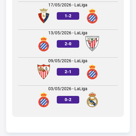
17/05/2026 - LaLiga
1
-
2
13/05/2026 - LaLiga
2
-
0
09/05/2026 - LaLiga
2
-
1
03/05/2026 - LaLiga
0
-
2