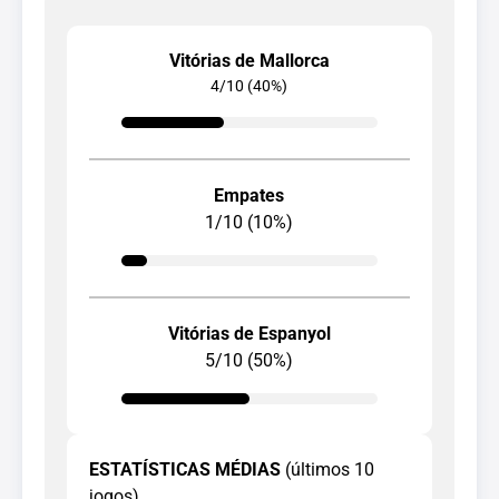
Vitórias de Mallorca
4/10 (40%)
Empates
1/10 (10%)
Vitórias de Espanyol
5/10 (50%)
ESTATÍSTICAS MÉDIAS
(últimos 10
jogos)