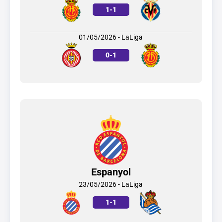
1
-
1
01/05/2026 - LaLiga
0
-
1
Espanyol
23/05/2026 - LaLiga
1
-
1