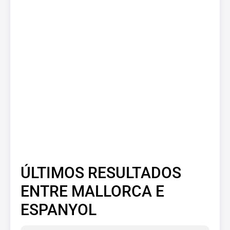
ÚLTIMOS RESULTADOS
ENTRE MALLORCA E
ESPANYOL