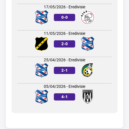
17/05/2026 - Eredivisie
0
-
0
11/05/2026 - Eredivisie
2
-
0
25/04/2026 - Eredivisie
2
-
1
05/04/2026 - Eredivisie
4
-
1