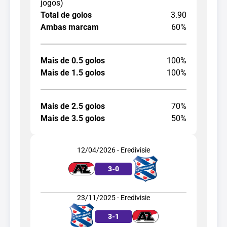
jogos)
Total de golos
3.90
Ambas marcam
60%
Mais de 0.5 golos
100%
Mais de 1.5 golos
100%
Mais de 2.5 golos
70%
Mais de 3.5 golos
50%
12/04/2026 - Eredivisie
3
-
0
23/11/2025 - Eredivisie
3
-
1