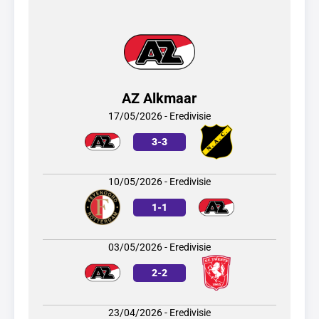
AZ Alkmaar
17/05/2026 - Eredivisie
3
-
3
10/05/2026 - Eredivisie
1
-
1
03/05/2026 - Eredivisie
2
-
2
23/04/2026 - Eredivisie