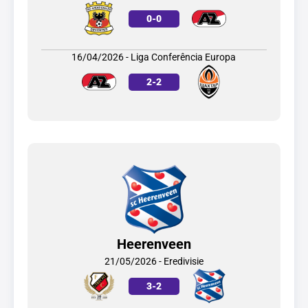
0
-
0
16/04/2026 - Liga Conferência Europa
2
-
2
Heerenveen
21/05/2026 - Eredivisie
3
-
2