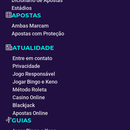
Dicionário de Apostas
Estádios
APOSTAS
Ambas Marcam
Apostas com Proteção
ATUALIDADE
Entre em contato
Privacidade
Jogo Responsável
Jogar Bingo e Keno
Método Roleta
Casino Online
Blackjack
Apostas Online
GUIAS