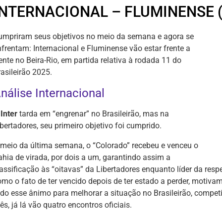
INTERNACIONAL – FLUMINENSE (
umpriram seus objetivos no meio da semana e agora se
nfrentam: Internacional e Fluminense vão estar frente a
ente no Beira-Rio, em partida relativa à rodada 11 do
asileirão 2025.
nálise Internacional
Inter
tarda em “engrenar” no Brasileirão, mas na
bertadores, seu primeiro objetivo foi cumprido.
 meio da última semana, o “Colorado” recebeu e venceu o
ahia de virada, por dois a um, garantindo assim a
lassificação às “oitavas” da Libertadores enquanto líder da res
mo o fato de ter vencido depois de ter estado a perder, motivam 
odo esse ânimo para melhorar a situação no Brasileirão, compe
s, já lá vão quatro encontros oficiais.