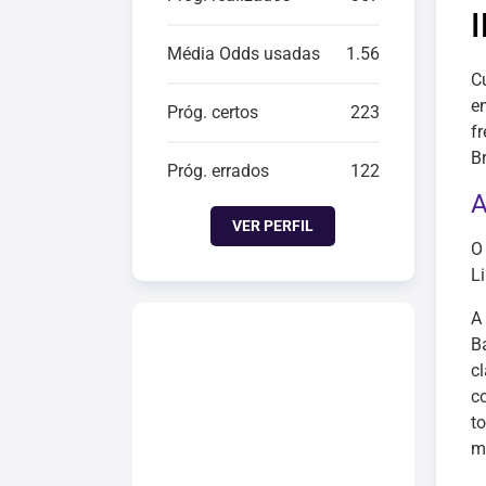
Média Odds usadas
1.56
C
e
Próg. certos
223
fr
Br
Próg. errados
122
A
VER PERFIL
O
Li
A
B
c
co
t
mê