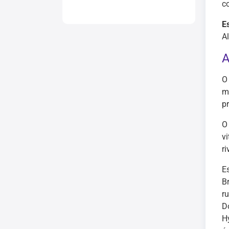
c
E
Al
A
m
p
O
v
r
E
B
r
D
H