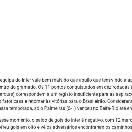
 equipa do Inter vale bem mais do que aquilo que tem vindo a a
entro do gramado. Os 11 pontos conquistados em dez rodadas (d
errotas) correspondem a um registo insuficiente para as aspiraç
o fator casa e retornar às vitórias para o Brasileirão. Consider
essa temporada, só o Palmeiras (0-1) venceu no Beira-Rio até en
esse momento, o saldo de gols do Inter é negativo, com 12 marc
ofreu gols em oito e vê os adversários encontrarem os caminhos 