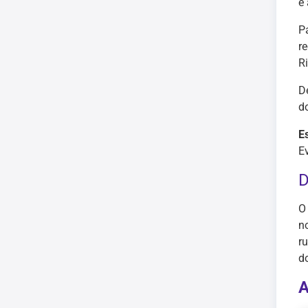
é
P
r
R
D
d
E
E
D
O
n
r
do
A