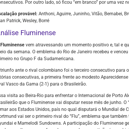
onsecutivos. Por outro lado, só ficou “em branco” por uma vez n
scalação provável:
Anthoni, Aguirre, Juninho, Vitão, Bernabei, 
an Patrick, Wesley, Borré
nálise Fluminense
O
Fluminense
vem atravessando um momento positivo e, tal e qua
eio da semana. O emblema do Rio de Janeiro recebeu e venceu o
rimeiro no Grupo F da Sudamericana.
 triunfo ante o rival colombiano foi o terceiro consecutivo para
itórias consecutivas, a primeira frente ao modesto Aparecidense
ival Vasco da Gama (2-1) para o Brasileirão.
ssa visita ao Beira-Rio para enfrentar o Internacional de Porto 
rasileirão que o Fluminense vai disputar nesse mês de junho. O “
umar aos Estados Unidos, país no qual disputará o Mundial de Cl
ortmund vai ser o primeiro rival do “Flu”, emblema que també
yundai e Mamelodi Sundowns. A participação do Fluminense ger