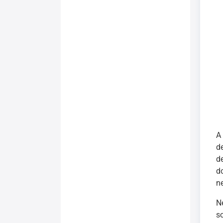
A
d
d
d
n
N
s