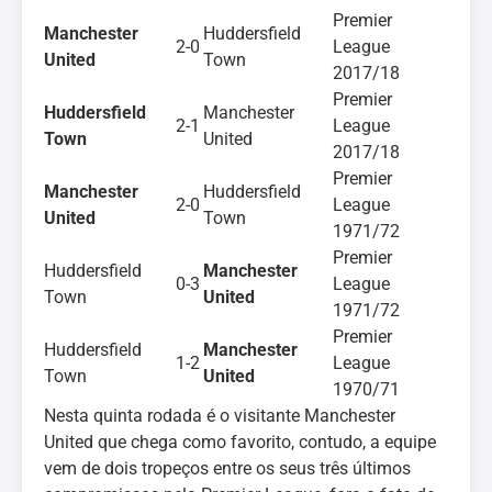
Premier
Manchester
Huddersfield
2-0
League
United
Town
2017/18
Premier
Huddersfield
Manchester
2-1
League
Town
United
2017/18
Premier
Manchester
Huddersfield
2-0
League
United
Town
1971/72
Premier
Huddersfield
Manchester
0-3
League
Town
United
1971/72
Premier
Huddersfield
Manchester
1-2
League
Town
United
1970/71
Nesta quinta rodada é o visitante Manchester
United que chega como favorito, contudo, a equipe
vem de dois tropeços entre os seus três últimos