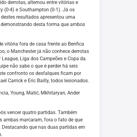
o derrotas, alternou entre vitórias e
y (0-4) e Southampton (0-1). Já os
ro destes resultados apresentou uma
s, demonstrando desta forma que ambos
 vitória fora de casa frente ao Benfica
po, o Manchester já não conhece derrotas
er League, Liga dos Campeões e Copa da
ipe não sabe o que é perder há seis
te confronto os desfalques ficam por
l Carrick e Eric Bailly, todos lesionados.
encia, Young, Matić, Mkhitaryan, Ander
ós vencer quatro partidas. Também
s ambas marcaram, fora o fato de que
o. Destacando que nas duas partidas em
n.