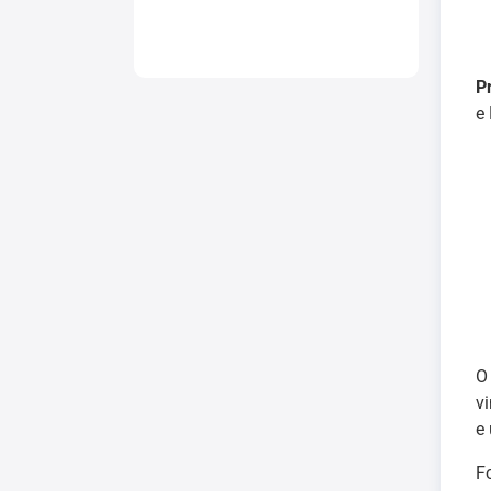
P
e
v
e
F