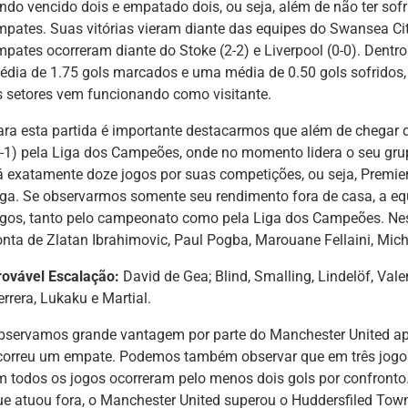
ndo vencido dois e empatado dois, ou seja, além de não ter sofrid
mpates. Suas vitórias vieram diante das equipes do Swansea Cit
mpates ocorreram diante do Stoke (2-2) e Liverpool (0-0). Dent
édia de 1.75 gols marcados e uma média de 0.50 gols sofrido
s setores vem funcionando como visitante.
ara esta partida é importante destacarmos que além de chegar de
0-1) pela Liga dos Campeões, onde no momento lidera o seu gru
á exatamente doze jogos por suas competições, ou seja, Premi
iga. Se observarmos somente seu rendimento fora de casa, a equ
ogos, tanto pelo campeonato como pela Liga dos Campeões. Nes
nta de Zlatan Ibrahimovic, Paul Pogba, Marouane Fellaini, Michae
rovável Escalação:
David de Gea; Blind, Smalling, Lindelöf, Val
rrera, Lukaku e Martial.
bservamos grande vantagem por parte do Manchester United ap
correu um empate. Podemos também observar que em três jogo
m todos os jogos ocorreram pelo menos dois gols por confront
ue atuou fora, o Manchester United superou o Huddersfiled Tow