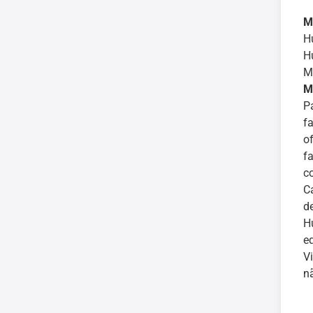
M
H
H
M
M
P
f
o
f
c
C
d
H
e
V
n