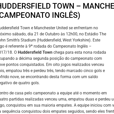
HUDDERSFIELD TOWN – MANCHE
(CAMPEONATO INGLÊS)
uddersfield Town e Manchester United se enfrentam no
róximo sábado, dia 21 de Outubro às 12h00, no Estádio The
ohn Smith’s Stadium (Huddersfield, West Yorkshire). Este
ogo é referente à 9ª rodada do Campeonato Inglês –
017/18. O
Huddersfield Town
chega para esta nona rodada
cupando a décima segunda posição do campeonato com
ove pontos conquistados. Em oito jogos realizados venceu
ois, empatou três e perdeu três, tendo marcado cinco gols e
ofrido nove, se encontrando desta forma com um saldo
egativo de quatro gols.
entro de casa pelo campeonato a equipe até o momento em
uatro partidas realizadas venceu uma, empatou duas e perdeu um
ogo, conquistou em sua maioria empates. A equipe iniciou com vi
a sequência conquistou dois empates seguidos, sendo eles fren