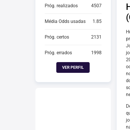
Próg. realizados
4507
Média Odds usadas
1.85
H
Próg. certos
2131
p
J
Próg. errados
1998
j
2
o
VER PERFIL
n
d
s
n
D
q
j
n