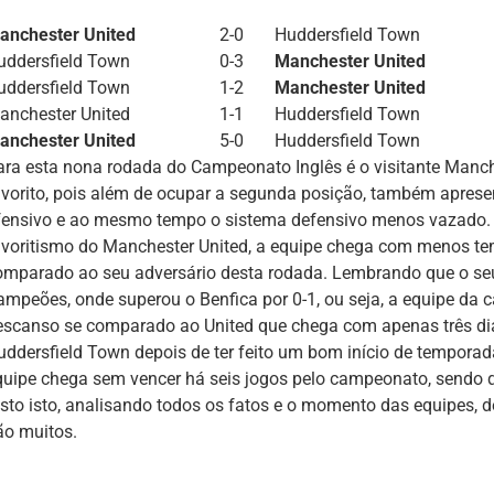
anchester United
2-0
Huddersfield Town
uddersfield Town
0-3
Manchester United
uddersfield Town
1-2
Manchester United
anchester United
1-1
Huddersfield Town
anchester United
5-0
Huddersfield Town
ara esta nona rodada do Campeonato Inglês é o visitante Manc
avorito, pois além de ocupar a segunda posição, também apres
fensivo e ao mesmo tempo o sistema defensivo menos vazado. 
avoritismo do Manchester United, a equipe chega com menos t
omparado ao seu adversário desta rodada. Lembrando que o seu
ampeões, onde superou o Benfica por 0-1, ou seja, a equipe da 
escanso se comparado ao United que chega com apenas três dias 
uddersfield Town depois de ter feito um bom início de tempora
quipe chega sem vencer há seis jogos pelo campeonato, sendo 
isto isto, analisando todos os fatos e o momento das equipes, d
ão muitos.