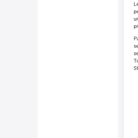
L
p
u
p
P
s
s
T
S