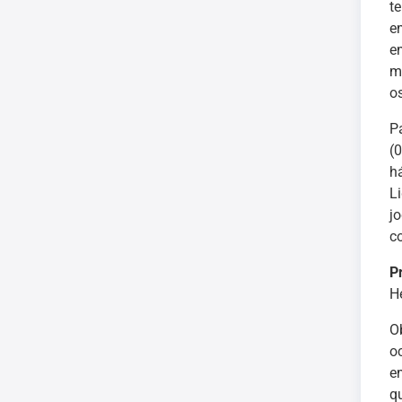
te
e
e
m
o
P
(
h
L
j
co
P
He
O
o
e
q