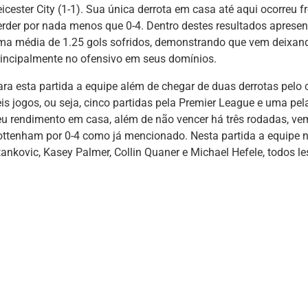
eicester City (1-1). Sua única derrota em casa até aqui ocorreu 
erder por nada menos que 0-4. Dentro destes resultados apres
ma média de 1.25 gols sofridos, demonstrando que vem deixand
rincipalmente no ofensivo em seus domínios.
ara esta partida a equipe além de chegar de duas derrotas pel
eis jogos, ou seja, cinco partidas pela Premier League e uma p
eu rendimento em casa, além de não vencer há três rodadas, vem
ottenham por 0-4 como já mencionado. Nesta partida a equipe 
tankovic, Kasey Palmer, Collin Quaner e Michael Hefele, todos l