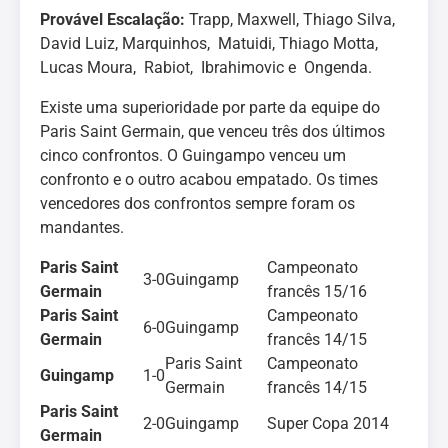
Provável Escalação:
Trapp, Maxwell, Thiago Silva,
David Luiz, Marquinhos, Matuidi, Thiago Motta,
Lucas Moura, Rabiot, Ibrahimovic e Ongenda.
Existe uma superioridade por parte da equipe do
Paris Saint Germain, que venceu três dos últimos
cinco confrontos. O Guingampo venceu um
confronto e o outro acabou empatado. Os times
vencedores dos confrontos sempre foram os
mandantes.
Paris Saint
Campeonato
3-0
Guingamp
Germain
francês 15/16
Paris Saint
Campeonato
6-0
Guingamp
Germain
francês 14/15
Paris Saint
Campeonato
Guingamp
1-0
Germain
francês 14/15
Paris Saint
2-0
Guingamp
Super Copa 2014
Germain