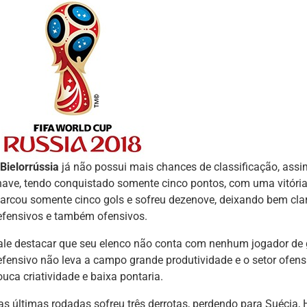
Bielorrússia
já não possui mais chances de classificação, ass
have, tendo conquistado somente cinco pontos, com uma vitória, 
arcou somente cinco gols e sofreu dezenove, deixando bem clar
efensivos e também ofensivos.
ale destacar que seu elenco não conta com nenhum jogador de g
efensivo não leva a campo grande produtividade e o setor ofens
uca criatividade e baixa pontaria.
as últimas rodadas sofreu três derrotas, perdendo para Suécia, 