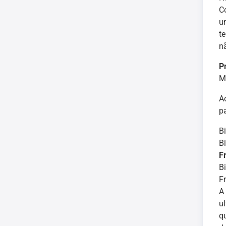
C
u
t
n
P
M
A
p
Bi
Bi
F
Bi
F
A
u
q