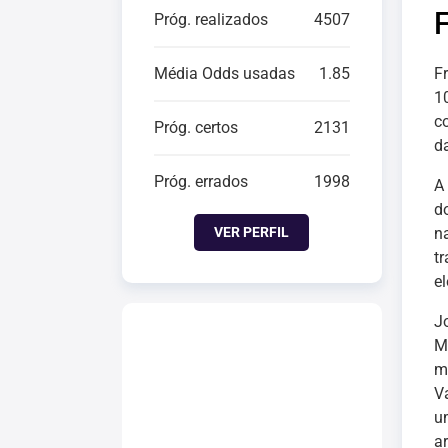
Próg. realizados
4507
Média Odds usadas
1.85
Fr
1
c
Próg. certos
2131
d
Próg. errados
1998
A
d
VER PERFIL
n
t
el
J
M
m
V
u
ar