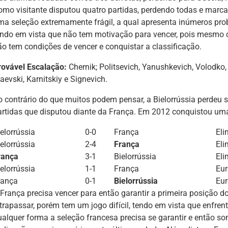
omo visitante disputou quatro partidas, perdendo todas e marca
ma seleção extremamente frágil, a qual apresenta inúmeros prob
endo em vista que não tem motivação para vencer, pois mesmo 
ão tem condições de vencer e conquistar a classificação.
rovável Escalação:
Chernik; Politsevich, Yanushkevich, Volodko,
aevski, Karnitskiy e Signevich.
o contrário do que muitos podem pensar, a Bielorrússia perdeu 
artidas que disputou diante da França. Em 2012 conquistou um
elorrússia
0-0
França
Eli
elorrússia
2-4
França
Eli
rança
3-1
Bielorrússia
Eli
elorrússia
1-1
França
Eur
rança
0-1
Bielorrússia
Eur
 França precisa vencer para então garantir a primeira posição d
ltrapassar, porém tem um jogo difícil, tendo em vista que enfren
ualquer forma a seleção francesa precisa se garantir e então so