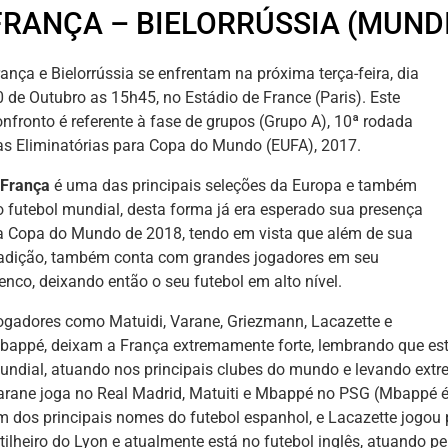
FRANÇA – BIELORRÚSSIA (MUNDI
ança e Bielorrússia se enfrentam na próxima terça-feira, dia
0 de Outubro as 15h45, no Estádio de France (Paris). Este
onfronto é referente à fase de grupos (Grupo A), 10ª rodada
as Eliminatórias para Copa do Mundo (EUFA), 2017.
França
é uma das principais seleções da Europa e também
o futebol mundial, desta forma já era esperado sua presença
a Copa do Mundo de 2018, tendo em vista que além de sua
radição, também conta com grandes jogadores em seu
enco, deixando então o seu futebol em alto nível.
ogadores como Matuidi, Varane, Griezmann, Lacazette e
bappé, deixam a França extremamente forte, lembrando que este
undial, atuando nos principais clubes do mundo e levando ext
arane joga no Real Madrid, Matuiti e Mbappé no PSG (Mbappé é 
m dos principais nomes do futebol espanhol, e Lacazette jogou 
tilheiro do Lyon e atualmente está no futebol inglês, atuando pe