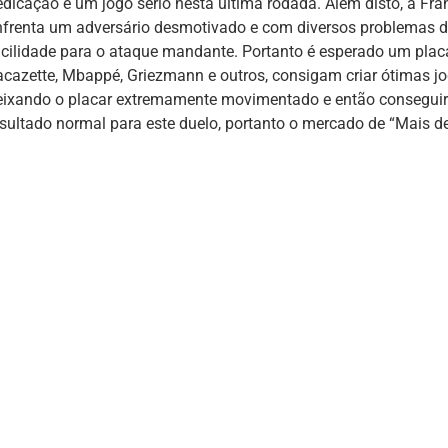
edicação e um jogo sério nesta última rodada. Além disto, a Fra
nfrenta um adversário desmotivado e com diversos problemas def
acilidade para o ataque mandante. Portanto é esperado um plac
acazette, Mbappé, Griezmann e outros, consigam criar ótimas jo
eixando o placar extremamente movimentado e então conseguir 
esultado normal para este duelo, portanto o mercado de “Mais d