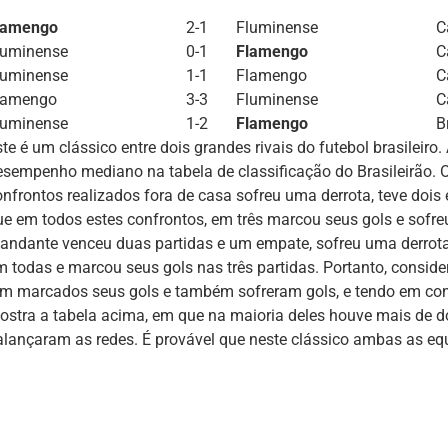
lamengo
2-1
Fluminense
C
luminense
0-1
Flamengo
C
luminense
1-1
Flamengo
C
lamengo
3-3
Fluminense
C
luminense
1-2
Flamengo
B
ste é um clássico entre dois grandes rivais do futebol brasilei
esempenho mediano na tabela de classificação do Brasileirão. 
onfrontos realizados fora de casa sofreu uma derrota, teve doi
ue em todos estes confrontos, em três marcou seus gols e sof
andante venceu duas partidas e um empate, sofreu uma derrota 
m todas e marcou seus gols nas três partidas. Portanto, consi
êm marcados seus gols e também sofreram gols, e tendo em cont
ostra a tabela acima, em que na maioria deles houve mais de d
alançaram as redes. É provável que neste clássico ambas as e