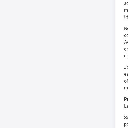
s
m
tr
N
c
A
g
de
J
e
o
mé
P
L
S
p