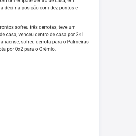
 com um empate dentro de casa, em
 na décima posição com dez pontos e
ontos sofreu três derrotas, teve um
 de casa, venceu dentro de casa por 2×1
ranaense, sofreu derrota para o Palmeiras
ota por 0x2 para o Grêmio.