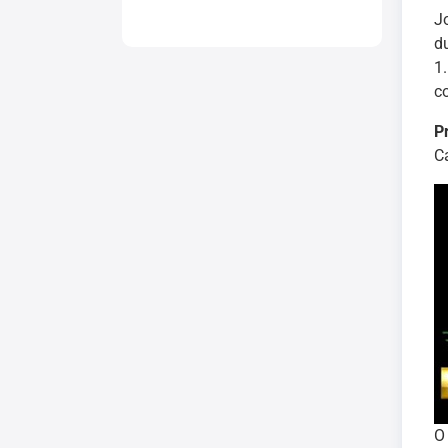
J
d
1
c
P
C