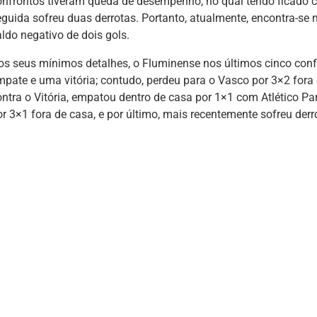
onfrontos tiveram queda de desempenho, no qual tendo ficado
eguida sofreu duas derrotas. Portanto, atualmente, encontra-se
aldo negativo de dois gols.
os seus mínimos detalhes, o Fluminense nos últimos cinco confr
mpate e uma vitória; contudo, perdeu para o Vasco por 3×2 fora
ontra o Vitória, empatou dentro de casa por 1×1 com Atlético Pa
or 3×1 fora de casa, e por último, mais recentemente sofreu derr