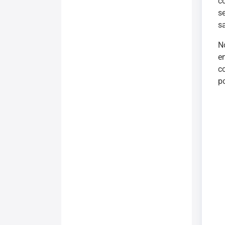
c
s
s
N
e
c
p