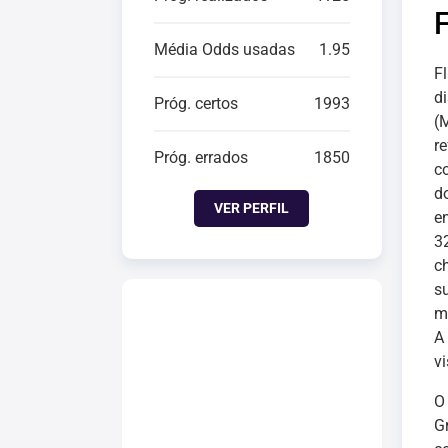
Média Odds usadas
1.95
F
d
Próg. certos
1993
(M
r
Próg. errados
1850
c
d
VER PERFIL
e
3
c
su
m
A
v
G