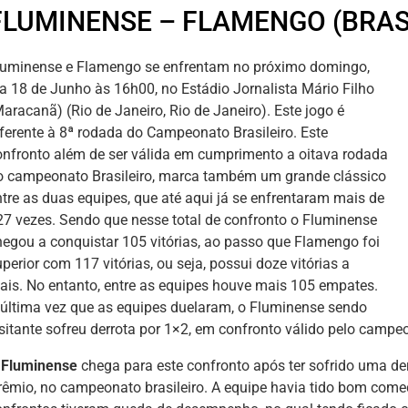
FLUMINENSE – FLAMENGO (BRASI
luminense e Flamengo se enfrentam no próximo domingo,
ia 18 de Junho às 16h00, no Estádio Jornalista Mário Filho
aracanã) (Rio de Janeiro, Rio de Janeiro). Este jogo é
eferente à 8ª rodada do Campeonato Brasileiro. Este
onfronto além de ser válida em cumprimento a oitava rodada
o campeonato Brasileiro, marca também um grande clássico
ntre as duas equipes, que até aqui já se enfrentaram mais de
27 vezes. Sendo que nesse total de confronto o Fluminense
hegou a conquistar 105 vitórias, ao passo que Flamengo foi
perior com 117 vitórias, ou seja, possui doze vitórias a
ais. No entanto, entre as equipes houve mais 105 empates.
 última vez que as equipes duelaram, o Fluminense sendo
isitante sofreu derrota por 1×2, em confronto válido pelo camp
O
Fluminense
chega para este confronto após ter sofrido uma de
rêmio, no campeonato brasileiro. A equipe havia tido bom come