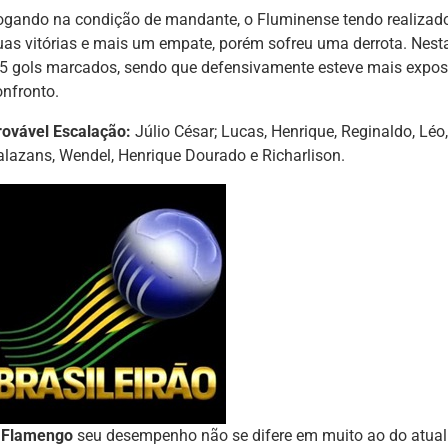
ogando na condição de mandante, o Fluminense tendo realizado
uas vitórias e mais um empate, porém sofreu uma derrota. Nest
.5 gols marcados, sendo que defensivamente esteve mais expost
onfronto.
rovável Escalação:
Júlio César; Lucas, Henrique, Reginaldo, Lé
alazans, Wendel, Henrique Dourado e Richarlison.
O
Flamengo
seu desempenho não se difere em muito ao do atual 