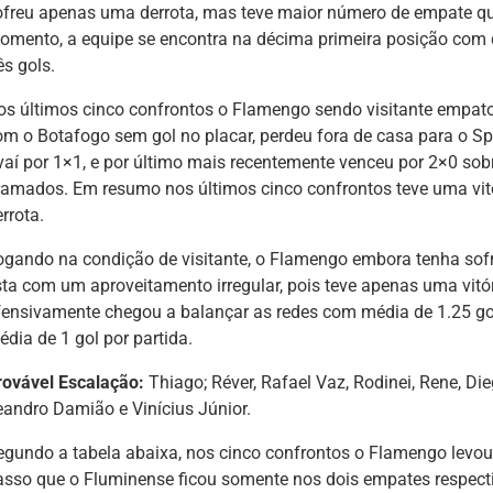
ofreu apenas uma derrota, mas teve maior número de empate que 
omento, a equipe se encontra na décima primeira posição com 
ês gols.
os últimos cinco confrontos o Flamengo sendo visitante empato
om o Botafogo sem gol no placar, perdeu fora de casa para o S
vaí por 1×1, e por último mais recentemente venceu por 2×0 sob
ramados. Em resumo nos últimos cinco confrontos teve uma vit
rrota.
ogando na condição de visitante, o Flamengo embora tenha sof
sta com um aproveitamento irregular, pois teve apenas uma vitó
fensivamente chegou a balançar as redes com média de 1.25 go
dia de 1 gol por partida.
rovável Escalação:
Thiago; Réver, Rafael Vaz, Rodinei, Rene, Die
eandro Damião e Vinícius Júnior.
egundo a tabela abaixa, nos cinco confrontos o Flamengo levou 
asso que o Fluminense ficou somente nos dois empates respect