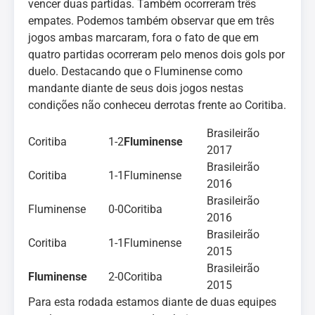
vencer duas partidas. Também ocorreram três
empates. Podemos também observar que em três
jogos ambas marcaram, fora o fato de que em
quatro partidas ocorreram pelo menos dois gols por
duelo. Destacando que o Fluminense como
mandante diante de seus dois jogos nestas
condições não conheceu derrotas frente ao Coritiba.
Brasileirão
Coritiba
1-2
Fluminense
2017
Brasileirão
Coritiba
1-1
Fluminense
2016
Brasileirão
Fluminense
0-0
Coritiba
2016
Brasileirão
Coritiba
1-1
Fluminense
2015
Brasileirão
Fluminense
2-0
Coritiba
2015
Para esta rodada estamos diante de duas equipes