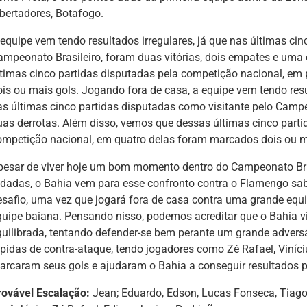
ibertadores, Botafogo.
 equipe vem tendo resultados irregulares, já que nas últimas cin
ampeonato Brasileiro, foram duas vitórias, dois empates e uma
ltimas cinco partidas disputadas pela competição nacional, em
ois ou mais gols. Jogando fora de casa, a equipe vem tendo resu
as últimas cinco partidas disputadas como visitante pelo Campe
uas derrotas. Além disso, vemos que dessas últimas cinco parti
ompetição nacional, em quatro delas foram marcados dois ou m
pesar de viver hoje um bom momento dentro do Campeonato Bras
odadas, o Bahia vem para esse confronto contra o Flamengo sab
esafio, uma vez que jogará fora de casa contra uma grande equi
quipe baiana. Pensando nisso, podemos acreditar que o Bahia v
quilibrada, tentando defender-se bem perante um grande advers
ápidas de contra-ataque, tendo jogadores como Zé Rafael, Viníci
arcaram seus gols e ajudaram o Bahia a conseguir resultados p
rovável Escalação:
Jean; Eduardo, Edson, Lucas Fonseca, Tiago