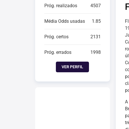
Próg. realizados
4507
Média Odds usadas
1.85
F
1
Ja
Próg. certos
2131
C
r
Próg. errados
1998
ú
C
VER PERFIL
c
p
c
p
A
B
p
t