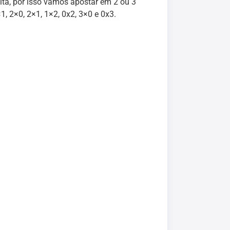
ita, por isso vamos apostar em 2 ou 3
, 2×0, 2×1, 1×2, 0x2, 3×0 e 0x3.