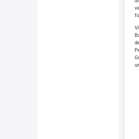
d
v
f
V
B
d
P
G
u