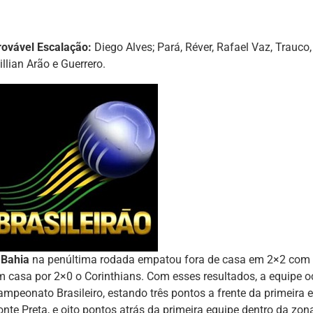
rovável Escalação:
Diego Alves; Pará, Réver, Rafael Vaz, Trauco, 
llian Arão e Guerrero.
O
Bahia
na penúltima rodada empatou fora de casa em 2×2 com o
m casa por 2×0 o Corinthians. Com esses resultados, a equipe
ampeonato Brasileiro, estando três pontos a frente da primeira 
onte Preta, e oito pontos atrás da primeira equipe dentro da zon