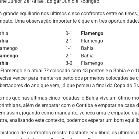
enê Júnior, Zé Rafael, Edigar Junio e Rodrigão.
á grande equilíbrio nos últimos cinco confrontos entre os times,
mpate. Uma observação importante é que em três oportunidades
ahia
0-1
Flamengo
ahia
2-1
Flamengo
lamengo
1-1
Bahia
lamengo
2-1
Bahia
ahia
3-0
Flamengo
 Flamengo é o atual 7º colocado com 43 pontos e o Bahia é o 
recisa vencer para manter-se perto dos primeiros colocados se q
ibertadores do ano que vem, já que perdeu a final da Copa do Bra
emos que nas últimas cinco rodadas, o Bahia vive um ótimo m
orinthians, além de empatar com o Coritiba e empatar na casa
em assim, jogando como mandante, venceu uma e empatou dua
utra, analisando este contexto, podemos esperar um bom equilí
 histórico de confrontos mostra bastante equilíbrio, os últimos