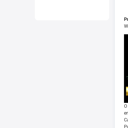
P
Wi
e
C
P