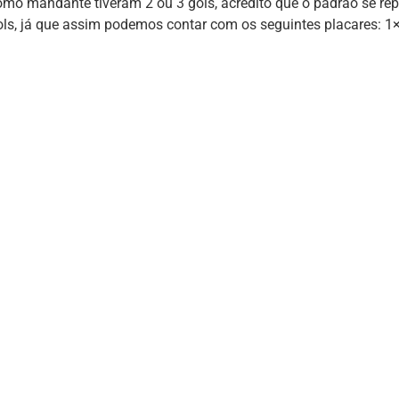
omo mandante tiveram 2 ou 3 gols, acredito que o padrão se rep
ols, já que assim podemos contar com os seguintes placares: 1×1