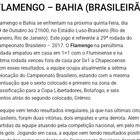
FLAMENGO – BAHIA (BRASILEIRÃ
lamengo e Bahia se enfrentam na próxima quinta-feira, dia
9 de Outubro às 21h00, no Estádio Luso-Brasileiro (Rio de
neiro, Rio de Janeiro). Este jogo é referente à 29ª rodada do
ampeonato Brasileiro – 2017. O
Flamengo
na penúltima
odada empatou em casa em 1×1 com o Fluminense e na
ltima rodada venceu fora de casa por 0x1 a Chapecoense.
om esses resultados, a equipe ocupa atualmente a sétima
olocação do Campeonato Brasileiro, estando com a mesma
ontuação que o sexto colocado e primeiro na zona de
lassificação para a Copa Libertadores, Botafogo, e seis
ontos atrás do segundo colocado, Grêmio.
 equipe vem tendo resultados irregulares, já que nas últimas c
rasileiro, foram duas vitórias, dois empates e uma derrota. Alé
artidas da equipe atuando pela competição nacional, em pelo m
rês gols. Jogando em casa, a equipe vem tendo resultados positi