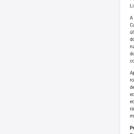
L
A
C
ú
d
n
d
c
A
r
d
e
e
r
m
P