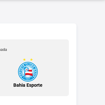
rnada
0
Bahia Esporte