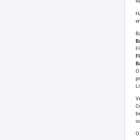
R
H
e
B
B
F
F
B
O
p
L
V
C
b
o
O