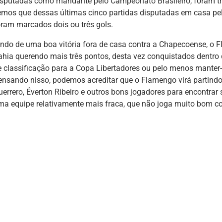
isputadas como mandante pelo Campeonato Brasileiro, foram trê
emos que dessas últimas cinco partidas disputadas em casa pe
oram marcados dois ou três gols.
indo de uma boa vitória fora de casa contra a Chapecoense, o 
ahia querendo mais três pontos, desta vez conquistados dentro 
e classificação para a Copa Libertadores ou pelo menos manter
ensando nisso, podemos acreditar que o Flamengo virá partindo
uerrero, Éverton Ribeiro e outros bons jogadores para encontrar
ma equipe relativamente mais fraca, que não joga muito bom co