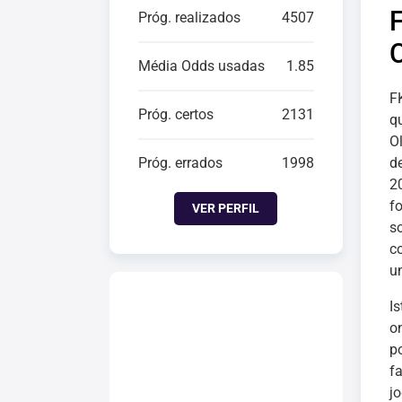
Próg. realizados
4507
Média Odds usadas
1.85
F
Próg. certos
2131
q
O
Próg. errados
1998
d
2
f
VER PERFIL
s
c
um
I
o
po
f
j