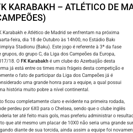
FK KARABAKH – ATLÉTICO DE MA
CAMPEÕES)
K Karabakh e Atlético de Madrid se enfrentam na próxima
uarta-feira, dia 18 de Outubro às 14h00, no Estádio Bakı
limpiya Stadionu (Baku). Este jogo é referente à 3ª da fase
e grupos, do grupo C, da Liga dos Campeões da Europa,
017/18. O
FK Karabakh
é um clube do Azerbaijão desta
orma já está entre os times mais frágeis desta competição e
omente o fato de participar da Liga dos Campeões já é
onsiderado uma grande honra para a equipe, a qual possui
a história muito pobre a nível continental.
sto ficou completamente claro e evidente na primeira rodada,
nde perdeu por 6X0 para o Chelsea, sendo que o clube inglês
deria ter até feito mais gols, mas preferiu administrar o result
ato que até mesmo um placar de 10X0 não seria uma grande s
ogando diante de sua torcida, ainda assim a equipe foi novamen