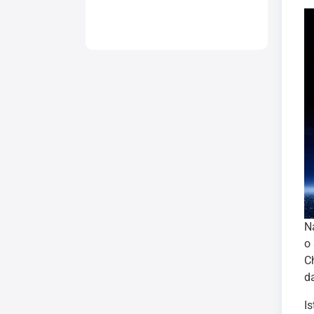
N
o
C
d
I