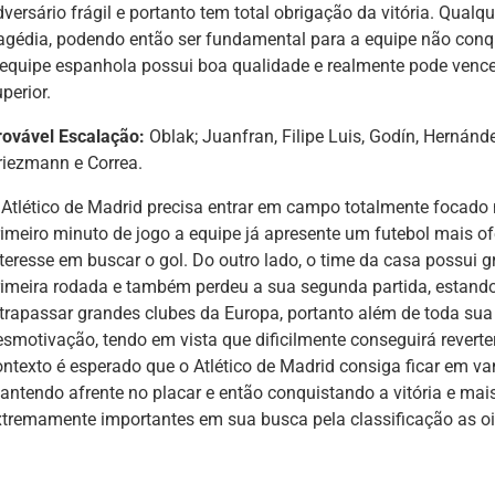
dversário frágil e portanto tem total obrigação da vitória. Qual
ragédia, podendo então ser fundamental para a equipe não conqu
 equipe espanhola possui boa qualidade e realmente pode vencer
perior.
rovável Escalação:
Oblak; Juanfran, Filipe Luis, Godín, Hernánde
riezmann e Correa.
 Atlético de Madrid precisa entrar em campo totalmente focado 
rimeiro minuto de jogo a equipe já apresente um futebol mais o
nteresse em buscar o gol. Do outro lado, o time da casa possui g
rimeira rodada e também perdeu a sua segunda partida, estando
ltrapassar grandes clubes da Europa, portanto além de toda sua
esmotivação, tendo em vista que dificilmente conseguirá reverter
ontexto é esperado que o Atlético de Madrid consiga ficar em v
antendo afrente no placar e então conquistando a vitória e mais
xtremamente importantes em sua busca pela classificação as oit