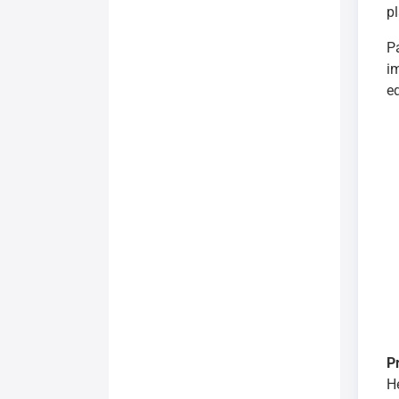
p
P
i
e
P
H