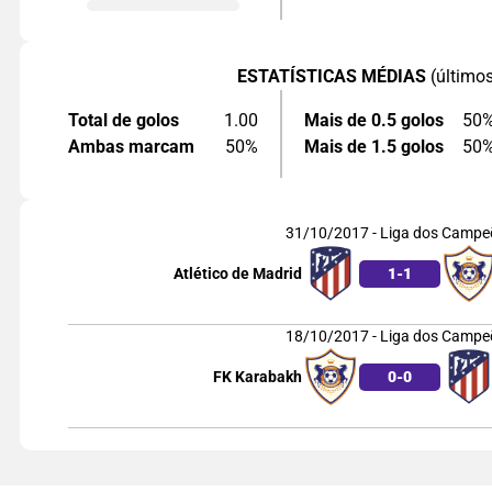
ESTATÍSTICAS MÉDIAS
(último
Total de golos
1.00
Mais de 0.5 golos
50
Ambas marcam
50%
Mais de 1.5 golos
50
31/10/2017 - Liga dos Campe
Atlético de Madrid
1
-
1
18/10/2017 - Liga dos Campe
FK Karabakh
0
-
0