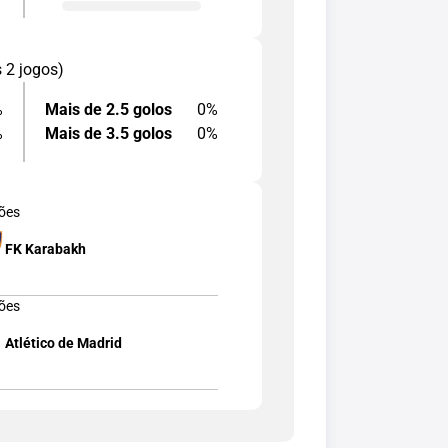
s 2 jogos)
%
Mais de 2.5 golos
0%
%
Mais de 3.5 golos
0%
ões
FK Karabakh
ões
Atlético de Madrid