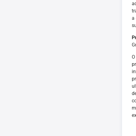
a
t
a
su
P
G
O
p
i
p
u
d
c
m
e