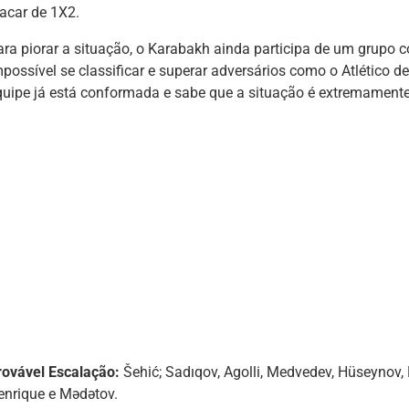
lacar de 1X2.
ara piorar a situação, o Karabakh ainda participa de um grupo c
mpossível se classificar e superar adversários como o Atlético 
quipe já está conformada e sabe que a situação é extremamente d
rovável Escalação:
Šehić; Sadıqov, Agolli, Medvedev, Hüseynov,
enrique e Mədətov.