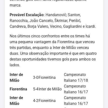
marca.
Provável Escalação:
Handanovič; Santon,
Ranocchia, João Cancelo, Škriniar, Perišić,
Candreva, Borja Valero, Vecino, Gagliardini e Icardi.
Nos últimos cinco confrontos entre os times há
uma pequena vantagem da Fiorentina que venceu
três partidas, enquanto a Inter de Milão venceu
duas. Uma observação importante é que em quatro
destas oportunidades tivemos gols para ambos os
lados.
Inter de
Campeonato
3-0
Fiorentina
Milão
Italiano 17/18
Campeonato
Fiorentina
5-4
Inter de Milão
Italiano 16/17
Inter de
Campeonato
4-2
Fiorentina
Milão
Italiano 16/17