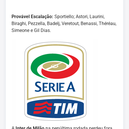
Provável Escalação:
Sportiello; Astori, Laurini,
Biraghi, Pezzella, Badelj, Veretout, Benassi, Théréau,
Simeone e Gil Dias.
A
Inter de Milão
na penúltima rodada perdeu fora