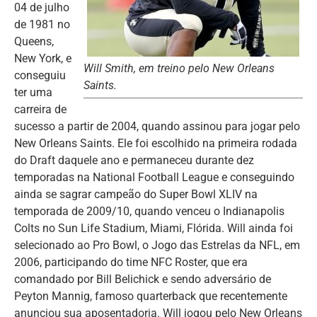
04 de julho
de 1981 no
Queens,
New York, e
Will Smith, em treino pelo New Orleans
conseguiu
Saints.
ter uma
carreira de
sucesso a partir de 2004, quando assinou para jogar pelo
New Orleans Saints. Ele foi escolhido na primeira rodada
do Draft daquele ano e permaneceu durante dez
temporadas na National Football League e conseguindo
ainda se sagrar campeão do Super Bowl XLIV na
temporada de 2009/10, quando venceu o Indianapolis
Colts no Sun Life Stadium, Miami, Flórida. Will ainda foi
selecionado ao Pro Bowl, o Jogo das Estrelas da NFL, em
2006, participando do time NFC Roster, que era
comandado por Bill Belichick e sendo adversário de
Peyton Mannig, famoso quarterback que recentemente
anunciou sua aposentadoria. Will jogou pelo New Orleans