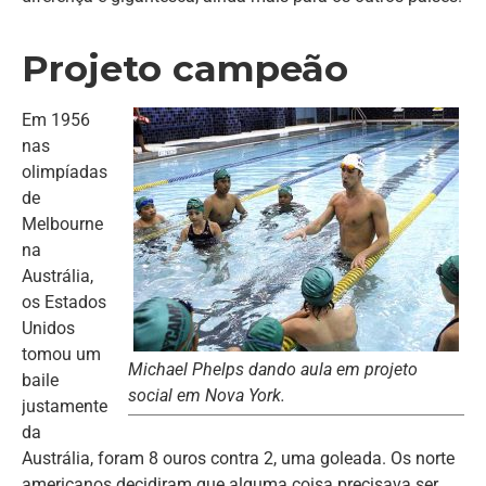
Projeto campeão
Em 1956
nas
olimpíadas
de
Melbourne
na
Austrália,
os Estados
Unidos
tomou um
Michael Phelps dando aula em projeto
baile
social em Nova York.
justamente
da
Austrália, foram 8 ouros contra 2, uma goleada. Os norte
americanos decidiram que alguma coisa precisava ser