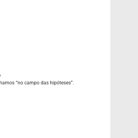
e
alhamos “no campo das hipóteses”.