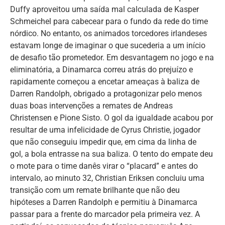
Duffy aproveitou uma saída mal calculada de Kasper
Schmeichel para cabecear para o fundo da rede do time
nórdico. No entanto, os animados torcedores irlandeses
estavam longe de imaginar o que sucederia a um início
de desafio tão prometedor. Em desvantagem no jogo e na
eliminatória, a Dinamarca correu atrás do prejuízo e
rapidamente começou a encetar ameaças à baliza de
Darren Randolph, obrigado a protagonizar pelo menos
duas boas intervenções a remates de Andreas
Christensen e Pione Sisto. O gol da igualdade acabou por
resultar de uma infelicidade de Cyrus Christie, jogador
que não conseguiu impedir que, em cima da linha de
gol, a bola entrasse na sua baliza. O tento do empate deu
o mote para o time danês virar o “placard” e antes do
intervalo, ao minuto 32, Christian Eriksen concluiu uma
transição com um remate brilhante que não deu
hipóteses a Darren Randolph e permitiu à Dinamarca
passar para a frente do marcador pela primeira vez. A