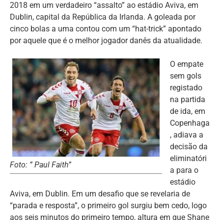
2018 em um verdadeiro “assalto” ao estádio Aviva, em
Dublin, capital da República da Irlanda. A goleada por
cinco bolas a uma contou com um “hat-trick” apontado
por aquele que é o melhor jogador danês da atualidade.
O empate
sem gols
registado
na partida
de ida, em
Copenhaga
, adiava a
decisão da
eliminatóri
Foto: ” Paul Faith”
a para o
estádio
Aviva, em Dublin. Em um desafio que se revelaria de
“parada e resposta”, o primeiro gol surgiu bem cedo, logo
aos seis minutos do primeiro tempo, altura em que Shane