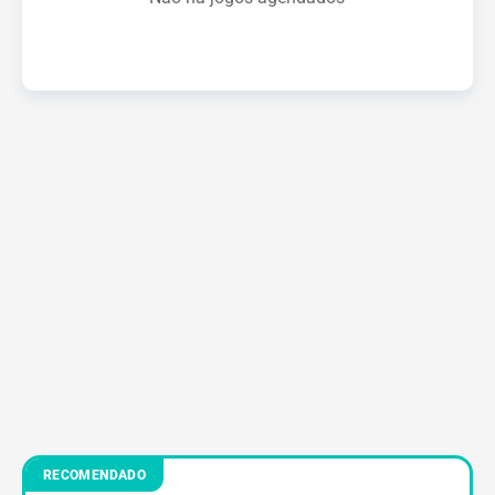
RECOMENDADO