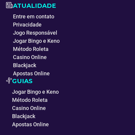
ATUALIDADE
Entre em contato
Privacidade
Jogo Responsável
Jogar Bingo e Keno
Método Roleta
Casino Online
Blackjack
Apostas Online
GUIAS
Jogar Bingo e Keno
Método Roleta
Casino Online
Blackjack
Apostas Online