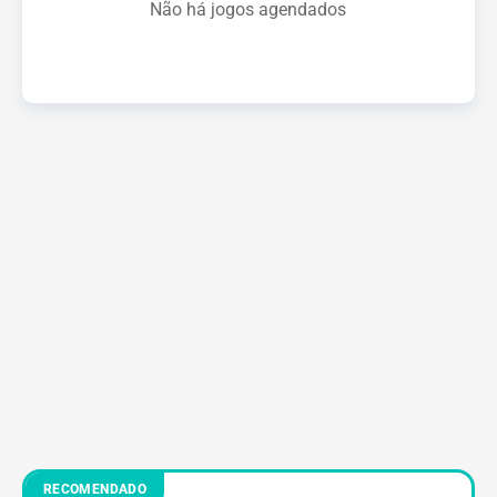
Não há jogos agendados
RECOMENDADO