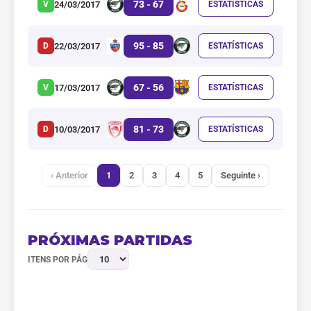
73 - 67
24/03/2017
V
ESTATÍSTICAS
95 - 85
22/03/2017
D
ESTATÍSTICAS
67 - 56
17/03/2017
V
ESTATÍSTICAS
81 - 73
10/03/2017
D
ESTATÍSTICAS
‹ Anterior
1
2
3
4
5
Seguinte ›
PRÓXIMAS PARTIDAS
ITENS POR PÁG