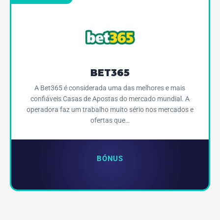
BET365
A Bet365 é considerada uma das melhores e mais
confiáveis Casas de Apostas do mercado mundial. A
operadora faz um trabalho muito sério nos mercados e
ofertas que…
BÓNUS