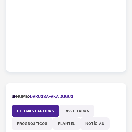
DARUSSAFAKA DOGUS
HOME
ÚLTIMAS PARTIDAS
RESULTADOS
PROGNÓSTICOS
PLANTEL
NOTÍCIAS