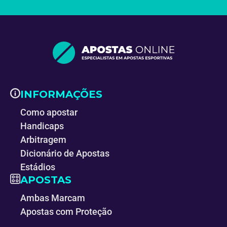
INFORMAÇÕES
Como apostar
Handicaps
Arbitragem
Dicionário de Apostas
Estádios
APOSTAS
Ambas Marcam
Apostas com Proteção