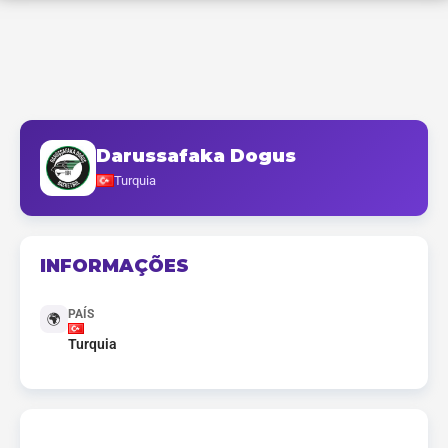
Darussafaka Dogus
Turquia
INFORMAÇÕES
PAÍS
🌍
Turquia