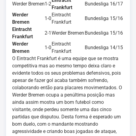
Eintracht
Werder Bremen
1-2
Bundesliga 16/17
Frankfurt
Werder
Eintracht
1-0
Bundesliga 15/16
Bremen
Frankfurt
Eintracht
2-1
Werder Bremen
Bundesliga 15/16
Frankfurt
Werder
Eintracht
1-0
Bundesliga 14/15
Bremen
Frankfurt
O Eintracht Frankfurt é uma equipe que se mostra
competitiva mas ao mesmo tempo deixa claro e
evidente todos os seus problemas defensivos, pois
apesar de fazer gol acaba também sofrendo,
colaborando então para placares movimentados. O
Werder Bremen ocupa a penúltima posição mas
ainda assim mostra um bom futebol como
visitante, onde perdeu somente uma das cinco
partidas que disputou. Desta forma é esperado um
bom duelo, com o mandante mostrando
agressividade e criando boas jogadas de ataque,