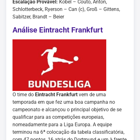
Escalação Provável:
Kobel – Couto, Anton,
Schlotterbeck, Ryerson – Can (c), Groß – Gittens,
Sabitzer, Brandt – Beier
Análise
Eintracht Frankfurt
O time do
Eintracht Frankfurt
vem de uma
temporada em que fez uma boa campanha no
campeonato e alcançou o principal objetivo de se
qualificar para as competições europeias,
nomeadamente para a Liga Europa. A equipe
terminou na 6ª colocação da tabela classificatória,
com 47 pontos, 16 atrás do Dortmund e um à frente