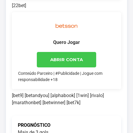
[22bet]
Quero Jogar
ABRIR CONTA
Conteúdo Parceiro | #Publicidade | Jogue com
responsabilidade +18
[bet9] [betandyou] [alphabook] [1win] [rivalo]
[marathonbet] [betwinner] [bet7k]
PROGNÓSTICO
Mais de 3 gols