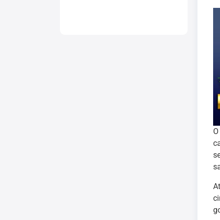
c
s
sa
A
c
g