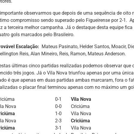
tores.
 importante observarmos que depois de uma sequência de oito
ltimo compromisso sendo superado pelo Figueirense por 2-1. Ape
az a terceira melhor campanha. Já o destaque desta equipe fica
uatro gols marcados pelo Brasileiro.
rovável Escalação:
Mateus Pasinato, Helder Santos, Moacir, Di
ellington Reis, Alan Mineiro, Reis, Ramon, Mateus Anderson.
estas últimas cinco partidas realizadas podemos observar que 
encido três jogos. Já o Vila Nova triunfou apenas por uma úni
ado é que apenas em duas partidas ambas marcaram, fora o fato
ealizadas o placar final terminou apenas com no máximo um go
riciúma
0-1
Vila Nova
ila Nova
0-0
Criciúma
riciúma
1-0
Vila Nova
ila Nova
2-3
Criciúma
riciúma
3-1
Vila Nova