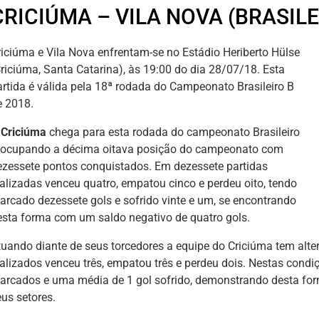
CRICIÚMA – VILA NOVA (BRASILE
riciúma e Vila Nova enfrentam-se no Estádio Heriberto Hülse
Criciúma, Santa Catarina), às 19:00 do dia 28/07/18. Esta
artida é válida pela 18ª rodada do Campeonato Brasileiro B
e 2018.
O
Criciúma
chega para esta rodada do campeonato Brasileiro
 ocupando a décima oitava posição do campeonato com
ezessete pontos conquistados. Em dezessete partidas
ealizadas venceu quatro, empatou cinco e perdeu oito, tendo
arcado dezessete gols e sofrido vinte e um, se encontrando
esta forma com um saldo negativo de quatro gols.
tuando diante de seus torcedores a equipe do Criciúma tem alte
ealizados venceu três, empatou três e perdeu dois. Nestas cond
arcados e uma média de 1 gol sofrido, demonstrando desta fo
eus setores.