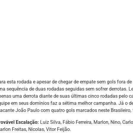
ara esta rodada e apesar de chegar de empate sem gols fora de
ma sequência de duas rodadas seguidas sem sofrer derrotas. L
penas uma derrota diante de suas últimas cinco rodadas pelo c
quipe em seus domínios faz a sétima melhor campanha. Já o des
tacante João Paulo com quatro gols marcados neste Brasileiro, f
rovável Escalação:
Luiz Silva, Fábio Ferreira, Marlon, Nino, Carl
rlon Freitas, Nicolas, Vitor Feijão.