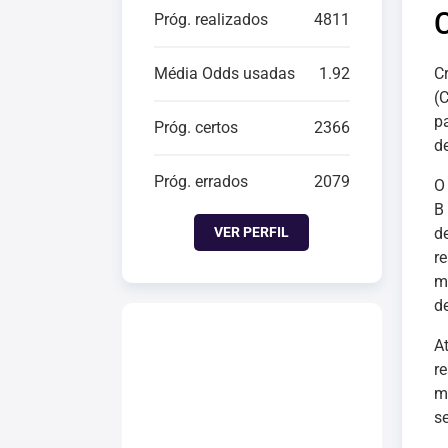
Próg. realizados
4811
Média Odds usadas
1.92
C
(
p
Próg. certos
2366
d
Próg. errados
2079
B
VER PERFIL
d
r
m
d
A
r
m
s