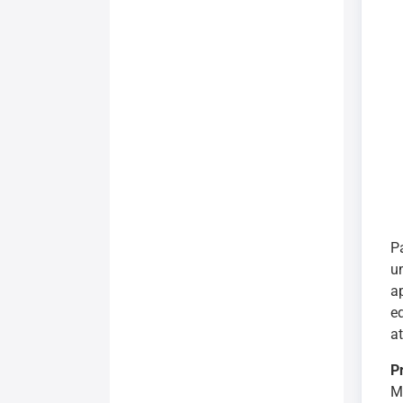
P
u
a
e
a
P
Ma