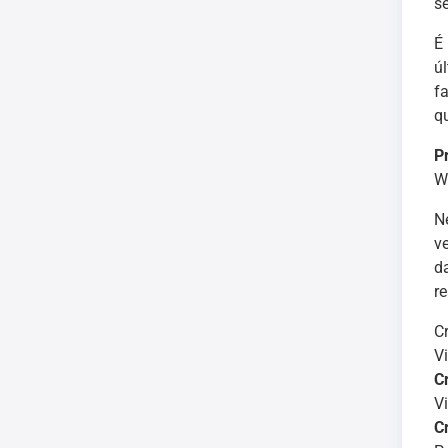
se
É
ú
f
q
P
W
N
v
d
r
C
V
C
V
C