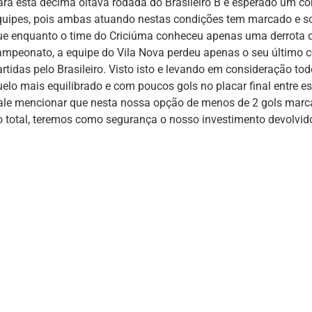
ara esta décima oitava rodada do Brasileiro B é esperado um co
quipes, pois ambas atuando nestas condições tem marcado e so
ue enquanto o time do Criciúma conheceu apenas uma derrota d
ampeonato, a equipe do Vila Nova perdeu apenas o seu último c
artidas pelo Brasileiro. Visto isto e levando em consideração t
uelo mais equilibrado e com poucos gols no placar final entre e
ale mencionar que nesta nossa opção de menos de 2 gols marcad
o total, teremos como segurança o nosso investimento devolvid