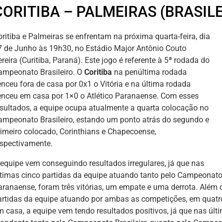
CORITIBA – PALMEIRAS (BRASILE
oritiba e Palmeiras se enfrentam na próxima quarta-feira, dia
7 de Junho às 19h30, no Estádio Major Antônio Couto
reira (Curitiba, Paraná). Este jogo é referente à 5ª rodada do
ampeonato Brasileiro. O
Coritiba
na penúltima rodada
enceu fora de casa por 0x1 o Vitória e na última rodada
enceu em casa por 1×0 o Atlético Paranaense. Com esses
esultados, a equipe ocupa atualmente a quarta colocação no
ampeonato Brasileiro, estando um ponto atrás do segundo e
rimeiro colocado, Corinthians e Chapecoense,
espectivamente.
 equipe vem conseguindo resultados irregulares, já que nas
ltimas cinco partidas da equipe atuando tanto pelo Campeonat
aranaense, foram três vitórias, um empate e uma derrota. Além 
artidas da equipe atuando por ambas as competições, em quat
m casa, a equipe vem tendo resultados positivos, já que nas úl