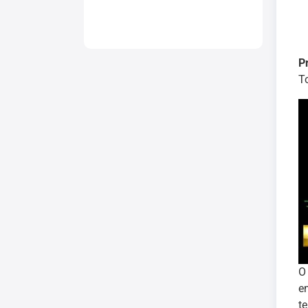
P
T
e
t