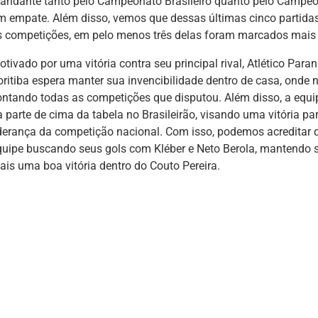
andante tanto pelo Campeonato Brasileiro quanto pelo Campeon
m empate. Além disso, vemos que dessas últimas cinco partid
s competições, em pelo menos três delas foram marcados mais 
tivado por uma vitória contra seu principal rival, Atlético Para
oritiba espera manter sua invencibilidade dentro de casa, onde n
ontando todas as competições que disputou. Além disso, a eq
a parte de cima da tabela no Brasileirão, visando uma vitória p
iderança da competição nacional. Com isso, podemos acreditar q
quipe buscando seus gols com Kléber e Neto Berola, mantendo s
ais uma boa vitória dentro do Couto Pereira.