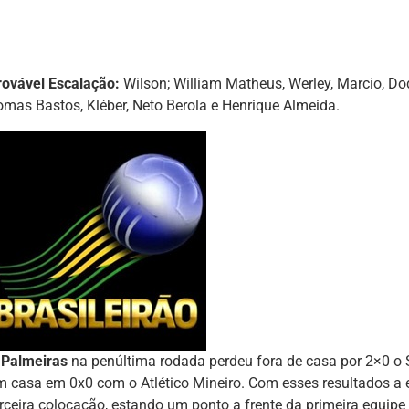
rovável Escalação:
Wilson; William Matheus, Werley, Marcio, D
omas Bastos, Kléber, Neto Berola e Henrique Almeida.
O
Palmeiras
na penúltima rodada perdeu fora de casa por 2×0 o
m casa em 0x0 com o Atlético Mineiro. Com esses resultados a
erceira colocação, estando um ponto a frente da primeira equipe