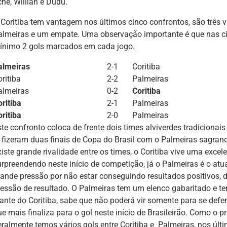
hê, Willian e Dudu.
 Coritiba tem vantagem nos últimos cinco confrontos, são três vi
almeiras e um empate. Uma observação importante é que nas c
ínimo 2 gols marcados em cada jogo.
almeiras
2-1
Coritiba
ritiba
2-2
Palmeiras
almeiras
0-2
Coritiba
ritiba
2-1
Palmeiras
ritiba
2-0
Palmeiras
te confronto coloca de frente dois times alviverdes tradicionais 
á fizeram duas finais de Copa do Brasil com o Palmeiras sagran
xiste grande rivalidade entre os times, o Coritiba vive uma exce
urpreendendo neste início de competição, já o Palmeiras é o at
rande pressão por não estar conseguindo resultados positivos, de
ressão de resultado. O Palmeiras tem um elenco gabaritado e 
iante do Coritiba, sabe que não poderá vir somente para se defe
e mais finaliza para o gol neste início de Brasileirão. Como o p
eralmente temos vários gols entre Coritiba e Palmeiras, nos úl