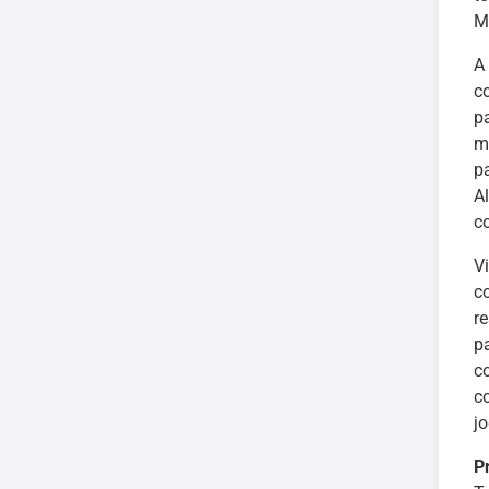
M
A
c
p
m
p
A
c
V
c
r
p
c
c
j
P