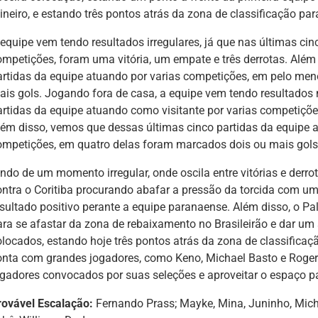
ineiro, e estando três pontos atrás da zona de classificação pa
 equipe vem tendo resultados irregulares, já que nas últimas cin
ompetições, foram uma vitória, um empate e três derrotas. Além
artidas da equipe atuando por varias competições, em pelo men
ais gols. Jogando fora de casa, a equipe vem tendo resultados n
artidas da equipe atuando como visitante por varias competições
lém disso, vemos que dessas últimas cinco partidas da equipe a
ompetições, em quatro delas foram marcados dois ou mais gols
indo de um momento irregular, onde oscila entre vitórias e derro
ontra o Coritiba procurando abafar a pressão da torcida com u
esultado positivo perante a equipe paranaense. Além disso, o
ara se afastar da zona de rebaixamento no Brasileirão e dar um 
olocados, estando hoje três pontos atrás da zona de classificaçã
onta com grandes jogadores, como Keno, Michael Basto e Roger
ogadores convocados por suas seleções e aproveitar o espaço p
rovável Escalação:
Fernando Prass; Mayke, Mina, Juninho, Miche