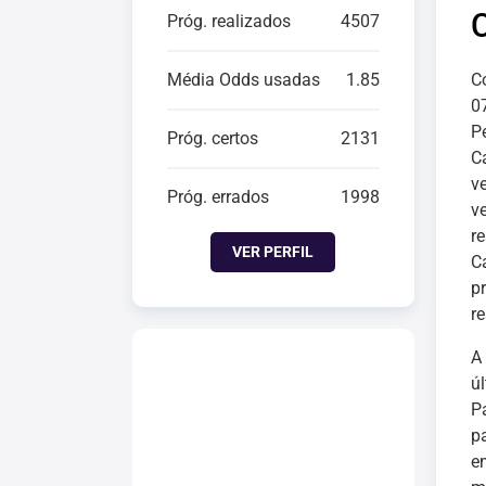
Próg. realizados
4507
Média Odds usadas
1.85
C
0
Pe
Próg. certos
2131
C
v
Próg. errados
1998
v
r
VER PERFIL
C
p
r
A
ú
P
p
e