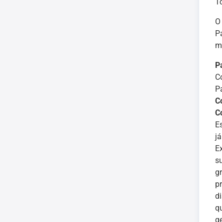
Tc
O
P
m
P
Co
P
Co
Co
Es
j
E
s
g
p
d
qu
g