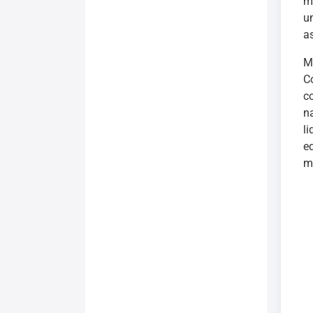
m
u
a
Mo
C
c
n
l
e
m