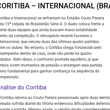
CORITIBA – INTERNACIONAL (BRA
oritiba e Internacional se enfrentam no Estádio Couto Pereira
la 15ª rodada do Brasileirão Série A. O duelo coloca frente a
rente duas equipes que ainda buscam maior estabilidade
entro da competição. O retrospecto recente favorece o
nternacional, que venceu duas das últimas quatro partidas
tre os clubes. No entanto, o Coritiba chega fortalecido pelo
esempenho dentro de casa, onde não perde há quatro
odadas. Além disso, o confronto promete equilíbrio, já que
mbos vivem momentos de pressão e enxergam esta partida
omo fundamental para ganhar confiança na sequência do
ampeonato.
nálise do Coritiba
 Coritiba retorna ao Couto Pereira pressionado após duas derrota
oleada sofrida diante do Vitória evidenciou dificuldades defen
urante a partida. Mesmo assim, o cenário muda consideravelme