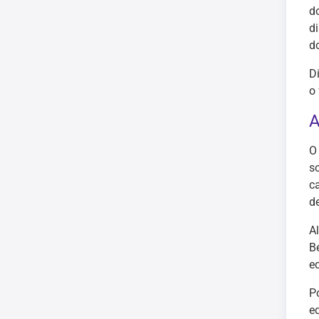
d
d
d
D
o
A
O
s
c
d
A
B
e
P
e