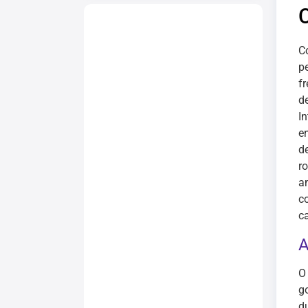
C
pe
f
d
I
en
d
r
a
c
c
A
O
g
d