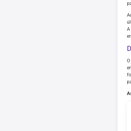
p
A
ú
A
er
D
O
e
f
p
A