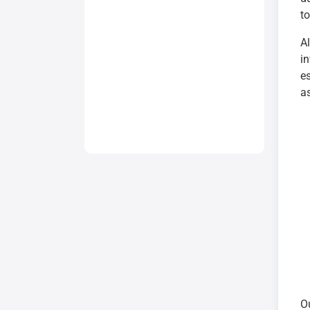
to
A
i
e
a
O