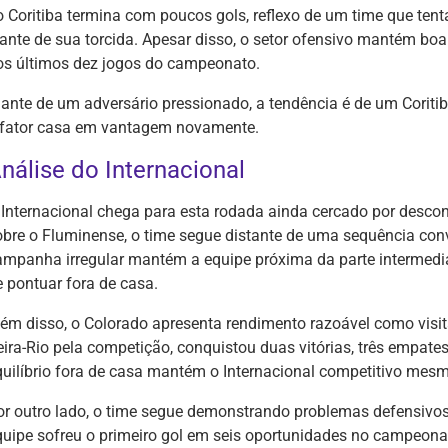
o Coritiba termina com poucos gols, reflexo de um time que tent
iante de sua torcida. Apesar disso, o setor ofensivo mantém bo
os últimos dez jogos do campeonato.
iante de um adversário pressionado, a tendência é de um Coriti
 fator casa em vantagem novamente.
nálise do Internacional
 Internacional chega para esta rodada ainda cercado por descon
obre o Fluminense, o time segue distante de uma sequência convi
ampanha irregular mantém a equipe próxima da parte intermedi
e pontuar fora de casa.
lém disso, o Colorado apresenta rendimento razoável como visit
eira-Rio pela competição, conquistou duas vitórias, três empate
quilíbrio fora de casa mantém o Internacional competitivo mesm
or outro lado, o time segue demonstrando problemas defensiv
quipe sofreu o primeiro gol em seis oportunidades no campeon