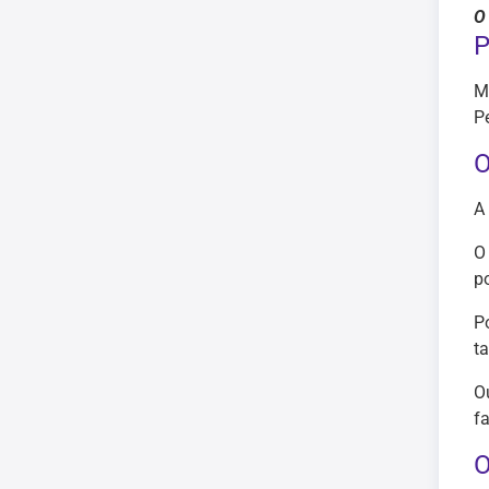
O
P
M
Pe
O
A
O
p
P
t
O
fa
O