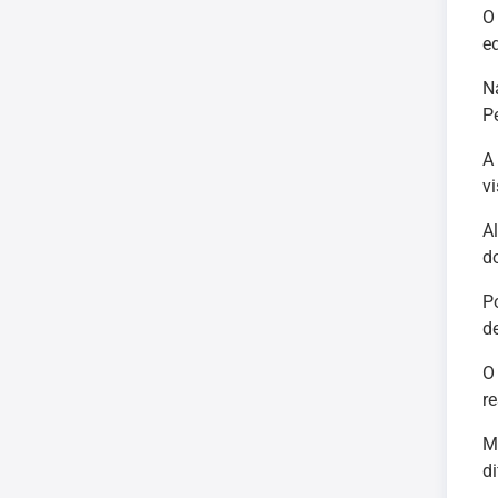
O
e
N
Pe
A
v
A
d
P
d
O
re
M
di