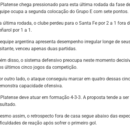
 Platense chega pressionado para esta última rodada da fase de
quipe ocupa a segunda colocação do Grupo E com sete pontos.
a última rodada, o clube perdeu para o Santa Fe por 2 a 1 fora 
ñarol por 1 a 1.
 equipe argentina apresenta desempenho irregular longe de seu
isitante, venceu apenas duas partidas.
lém disso, o sistema defensivo preocupa neste momento decisi
os últimos cinco jogos da competição.
or outro lado, o ataque conseguiu marcar em quatro dessas cinco
emonstra capacidade ofensiva.
 Platense deve atuar em formação 4-3-3. A proposta tende a ser
sultado.
esmo assim, o retrospecto fora de casa segue abaixo das expe
ficuldades de reação após sofrer o primeiro gol.