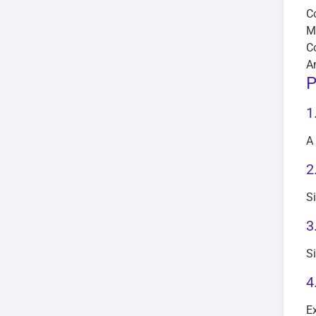
C
M
C
A
P
1
A
2
S
3
S
4
E