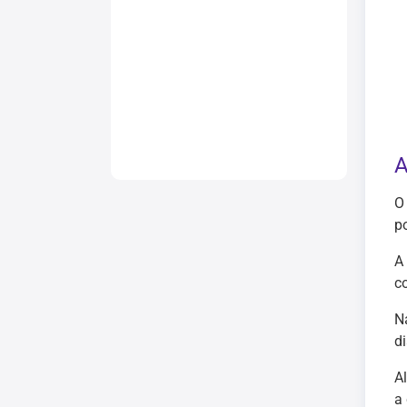
A
O
p
A
co
N
d
A
a