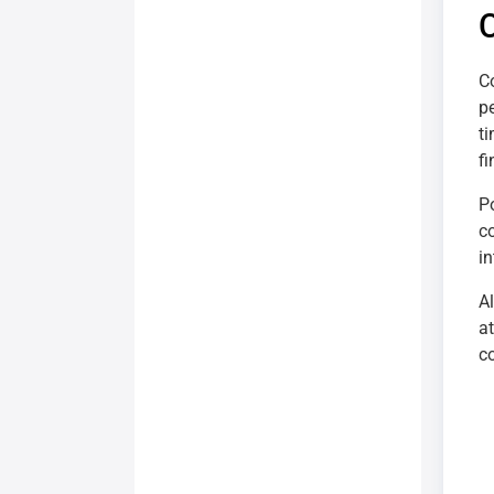
C
p
ti
fi
P
c
i
A
a
c