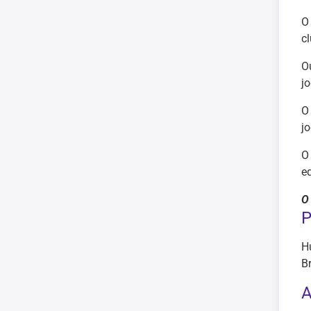
O
c
O
j
O
j
O
eq
O
P
Hu
Br
A