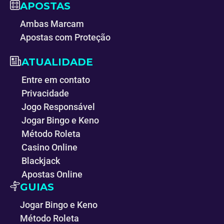
APOSTAS
Ambas Marcam
Apostas com Proteção
ATUALIDADE
Entre em contato
Privacidade
Jogo Responsável
Jogar Bingo e Keno
Método Roleta
Casino Online
Blackjack
Apostas Online
GUIAS
Jogar Bingo e Keno
Método Roleta