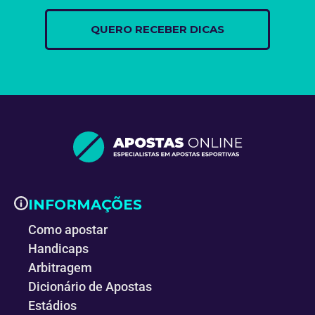
INFORMAÇÕES
Como apostar
Handicaps
Arbitragem
Dicionário de Apostas
Estádios