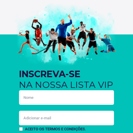
INSCREVA-SE
NA NOSSA LISTA VIP
ACEITO OS TERMOS E CONDIÇÕES.