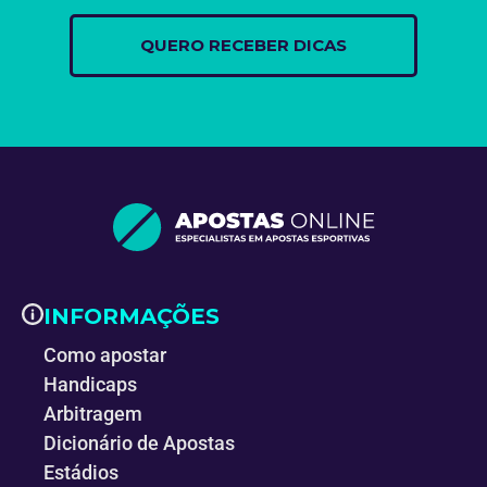
INFORMAÇÕES
Como apostar
Handicaps
Arbitragem
Dicionário de Apostas
Estádios