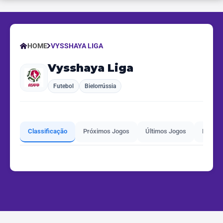
VYSSHAYA LIGA
HOME
Vysshaya Liga
Futebol
Bielorrússia
Classificação
Próximos Jogos
Últimos Jogos
Melhor