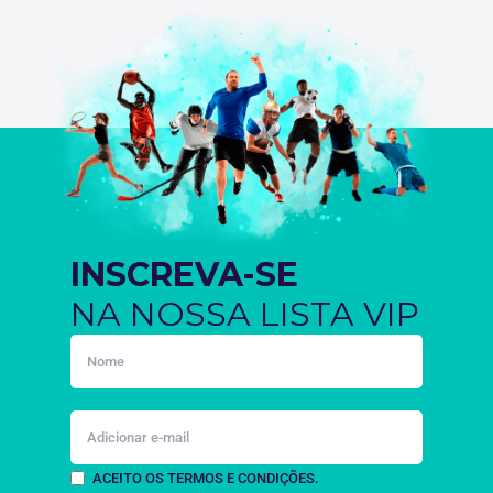
INSCREVA-SE
NA NOSSA LISTA VIP
ACEITO OS TERMOS E CONDIÇÕES.