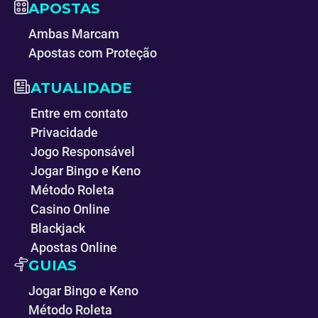
APOSTAS
Ambas Marcam
Apostas com Proteção
ATUALIDADE
Entre em contato
Privacidade
Jogo Responsável
Jogar Bingo e Keno
Método Roleta
Casino Online
Blackjack
Apostas Online
GUIAS
Jogar Bingo e Keno
Método Roleta