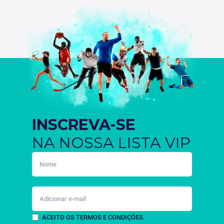
INSCREVA-SE
NA NOSSA LISTA VIP
ACEITO OS TERMOS E CONDIÇÕES.