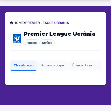
PREMIER LEAGUE UCRÂNIA
HOME
Premier League Ucrânia
Futebol
Ucrânia
Classificação
Próximos Jogos
Últimos Jogos
Melhor