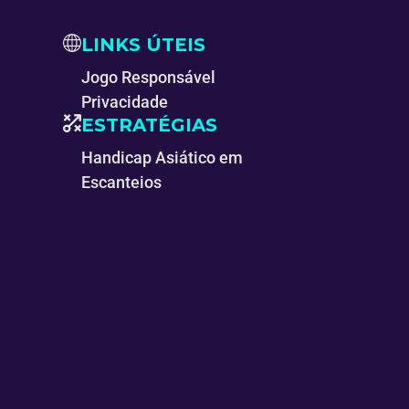
LINKS ÚTEIS
Jogo Responsável
Privacidade
ESTRATÉGIAS
Handicap Asiático em
Escanteios