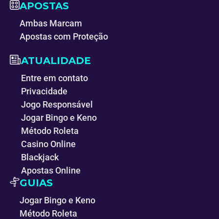
APOSTAS
Ambas Marcam
Apostas com Proteção
ATUALIDADE
Entre em contato
Privacidade
Jogo Responsável
Jogar Bingo e Keno
Método Roleta
Casino Online
Blackjack
Apostas Online
GUIAS
Jogar Bingo e Keno
Método Roleta