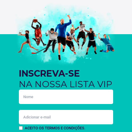
INSCREVA-SE
NA NOSSA LISTA VIP
ACEITO OS TERMOS E CONDIÇÕES.