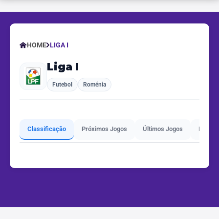
LIGA I
HOME
Liga I
Futebol
Roménia
Classificação
Próximos Jogos
Últimos Jogos
Melhor