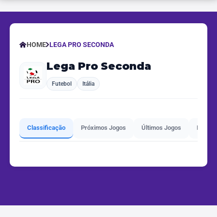
LEGA PRO SECONDA
HOME
Lega Pro Seconda
Futebol
Itália
Classificação
Próximos Jogos
Últimos Jogos
Melhor