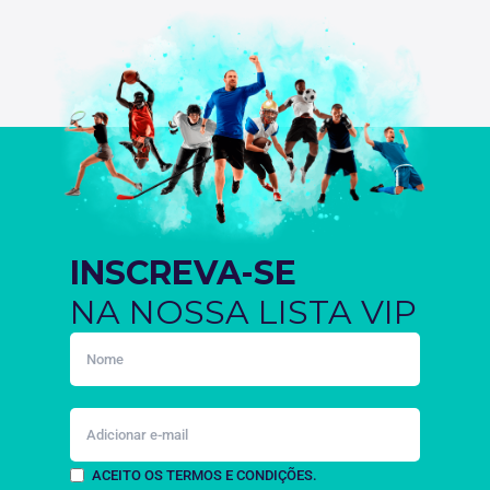
INSCREVA-SE
NA NOSSA LISTA VIP
ACEITO OS TERMOS E CONDIÇÕES.