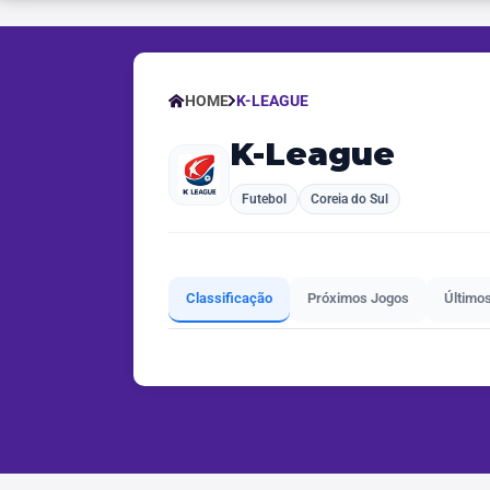
K-LEAGUE
HOME
K-League
Futebol
Coreia do Sul
Classificação
Próximos Jogos
Último