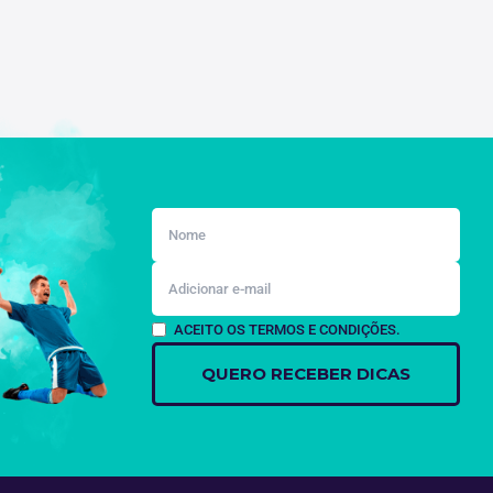
ACEITO OS TERMOS E CONDIÇÕES.