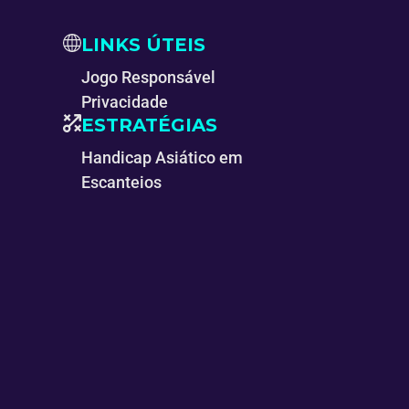
LINKS ÚTEIS
Jogo Responsável
Privacidade
ESTRATÉGIAS
Handicap Asiático em
Escanteios