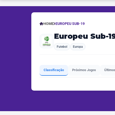
EUROPEU SUB-19
HOME
Europeu Sub-1
Futebol
Europa
Classificação
Próximos Jogos
Último