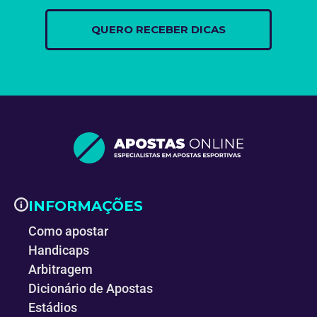
INFORMAÇÕES
Como apostar
Handicaps
Arbitragem
Dicionário de Apostas
Estádios