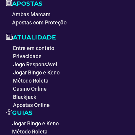
APOSTAS
Ambas Marcam
Apostas com Proteção
ATUALIDADE
Entre em contato
Privacidade
Jogo Responsável
Jogar Bingo e Keno
Método Roleta
Casino Online
Blackjack
Apostas Online
GUIAS
Jogar Bingo e Keno
Método Roleta