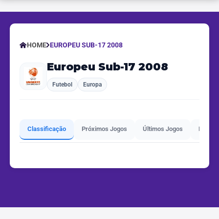
EUROPEU SUB-17 2008
HOME
Europeu Sub-17 2008
Futebol
Europa
Classificação
Próximos Jogos
Últimos Jogos
Melhor