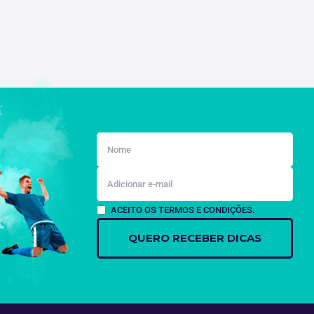
ACEITO OS TERMOS E CONDIÇÕES.