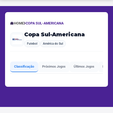
COPA SUL-AMERICANA
HOME
Copa Sul-Americana
Futebol
América do Sul
Classificação
Próximos Jogos
Últimos Jogos
Melhor