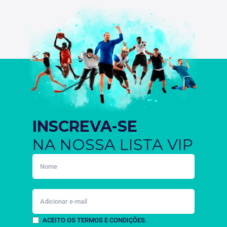
INSCREVA-SE
NA NOSSA LISTA VIP
ACEITO OS TERMOS E CONDIÇÕES.