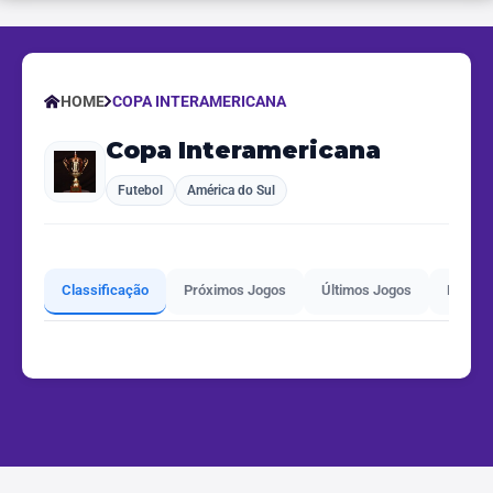
COPA INTERAMERICANA
HOME
Copa Interamericana
Futebol
América do Sul
Classificação
Próximos Jogos
Últimos Jogos
Melhor