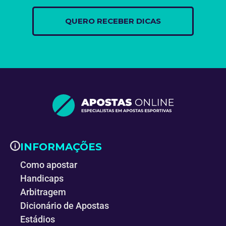
INFORMAÇÕES
Como apostar
Handicaps
Arbitragem
Dicionário de Apostas
Estádios