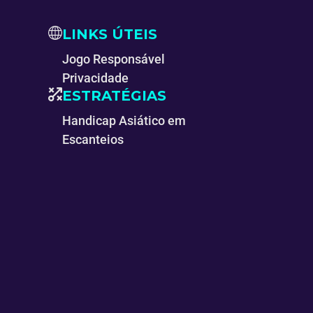
LINKS ÚTEIS
Jogo Responsável
Privacidade
ESTRATÉGIAS
Handicap Asiático em
Escanteios