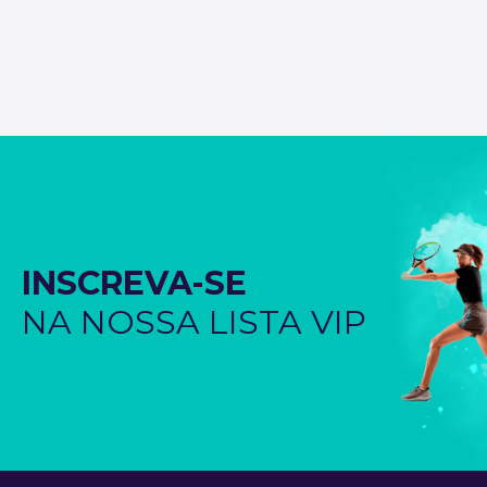
INSCREVA-SE
NA NOSSA LISTA VIP