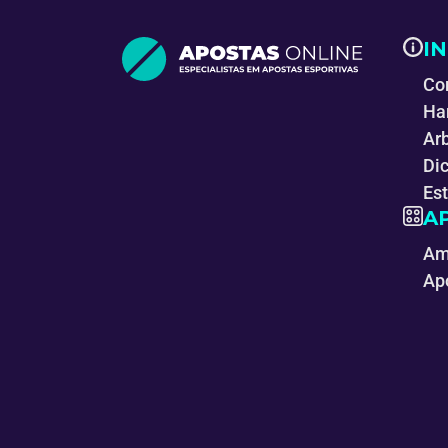
I
Co
Ha
Ar
Di
Es
A
Am
Ap