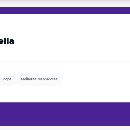
lla
s Jogos
Melhores Marcadores