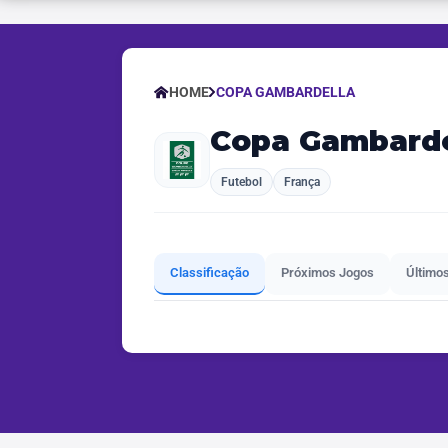
COPA GAMBARDELLA
HOME
Copa Gambarde
Futebol
França
Classificação
Próximos Jogos
Último