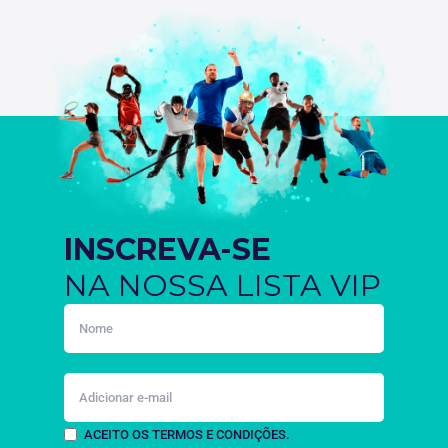
INSCREVA-SE
NA NOSSA LISTA VIP
ACEITO OS TERMOS E CONDIÇÕES.