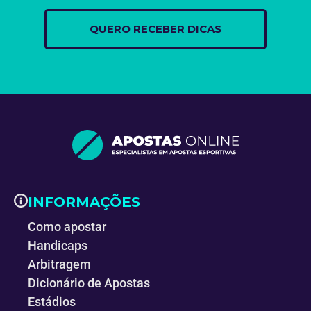
INFORMAÇÕES
Como apostar
Handicaps
Arbitragem
Dicionário de Apostas
Estádios