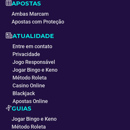
APOSTAS
Ambas Marcam
Apostas com Proteção
ATUALIDADE
Entre em contato
Privacidade
Jogo Responsável
Jogar Bingo e Keno
Método Roleta
Casino Online
Blackjack
Apostas Online
GUIAS
Jogar Bingo e Keno
Método Roleta