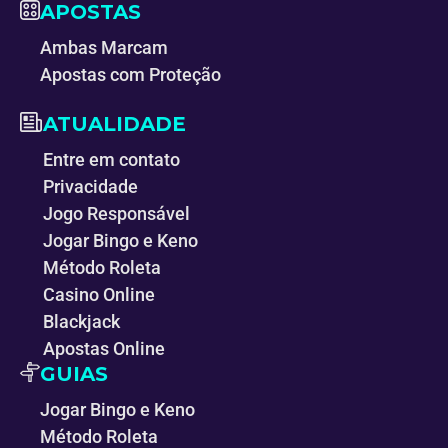
APOSTAS
Ambas Marcam
Apostas com Proteção
ATUALIDADE
Entre em contato
Privacidade
Jogo Responsável
Jogar Bingo e Keno
Método Roleta
Casino Online
Blackjack
Apostas Online
GUIAS
Jogar Bingo e Keno
Método Roleta