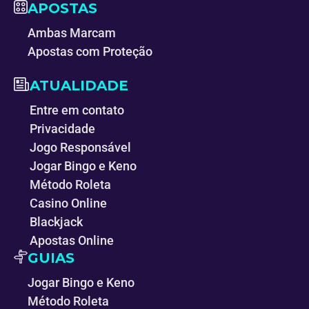
APOSTAS
Ambas Marcam
Apostas com Proteção
ATUALIDADE
Entre em contato
Privacidade
Jogo Responsável
Jogar Bingo e Keno
Método Roleta
Casino Online
Blackjack
Apostas Online
GUIAS
Jogar Bingo e Keno
Método Roleta