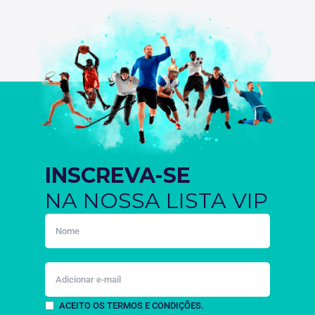
INSCREVA-SE
NA NOSSA LISTA VIP
ACEITO OS TERMOS E CONDIÇÕES.